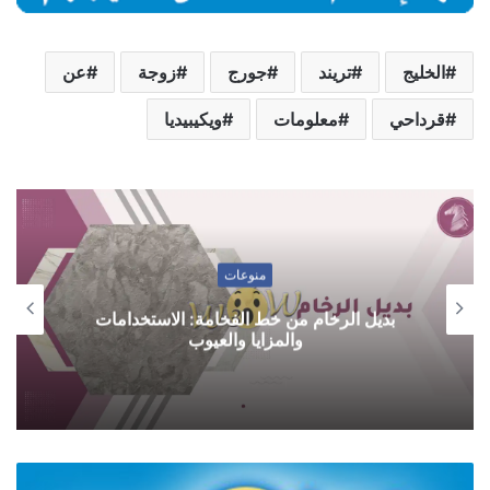
الخليج
تريند
جورج
زوجة
عن
قرداحي
معلومات
ويكيبيديا
منوعات
بديل الرخام من خط الفخامة: الاستخدامات
والمزايا والعيوب