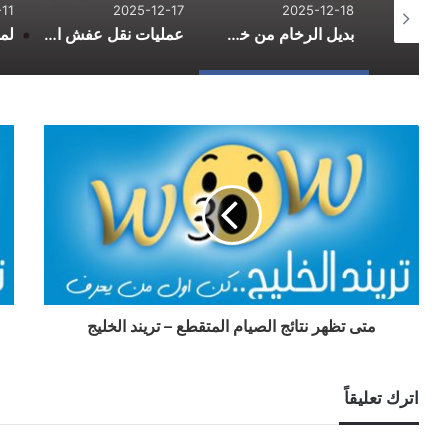
2025-12-11
2025-12-17
202
بديل الرخام من خط الفخامة: الاستخدامات والمزايا والعيوب
عمليات نقل عفش احترافية لتسهيل يوم التنقل
لماذا جوارب فيل هي الأكثر راحة؟ أسرار الجودة والتصنيع
متى تظهر نتائج الصيام المتقطع – تريند الخليج
اترك تعليقاً