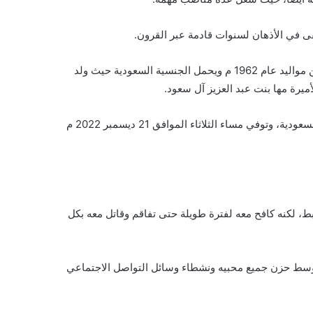
ى في الأذهان لسنوات قادمة عبر القرون.
ولادة الأمير نهار بن سعود بن عبد العزيز يشار إلى أن نهار بن سعود من مواليد عام 1962 م ويحمل الجنسية السعودية حيث ولد
وهو الابن الرابع والأربعون لسعود بن عبد العزيز آل سعود ثاني ملوك السعودية، وتوفي مساء الثلاثاء الموافق 21 ديسمبر 2022 م
، لكنه كافح معه لفترة طويلة حتى تفاقم وقاتل معه بكل
ة، وسط حزن جميع محبيه ونشطاء وسائل التواصل الاجتماعي