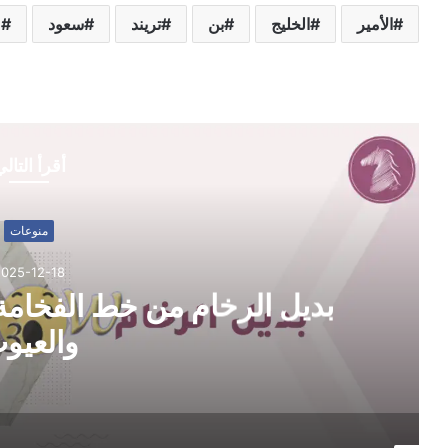
الأمير
الخليج
بن
تريند
سعود
ع
أقرأ التال
مزايا
عمليات نقل عفش