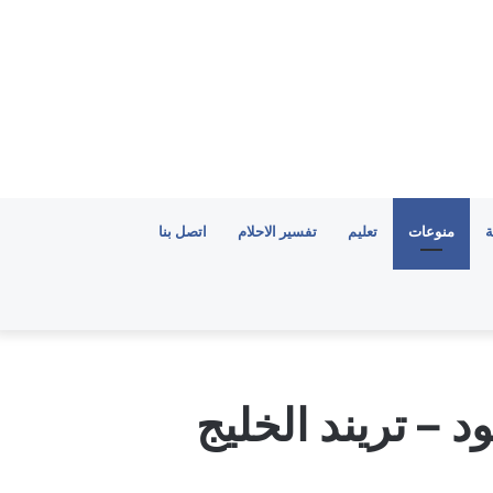
ة
منوعات
تعليم
تفسير الاحلام
اتصل بنا
د – تريند الخليج