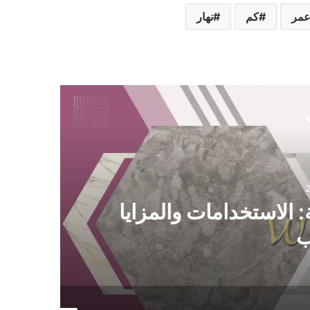
مر
كم
نهار
ي
منوعات
2025-12-17
 احترافية لتسهيل يوم التنقل