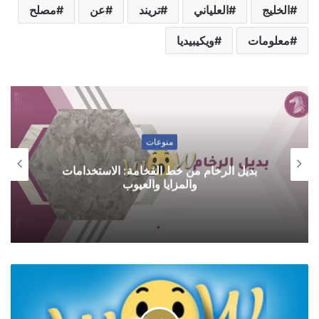
الخليج
العلياني
تريند
عن
مصلح
معلومات
ويكيبيديا
منوعات
بديل الرخام من خط الفخامة: الاستخدامات
والمزايا والعيوب