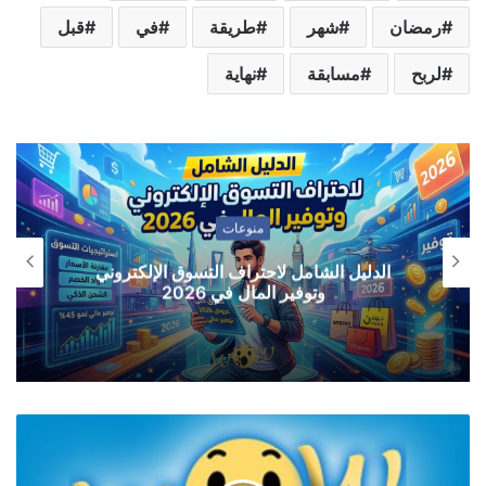
رمضان
شهر
طريقة
في
قبل
لربح
مسابقة
نهاية
منوعات
الدليل الشامل لاحتراف التسوق الإلكتروني
وتوفير المال في 2026