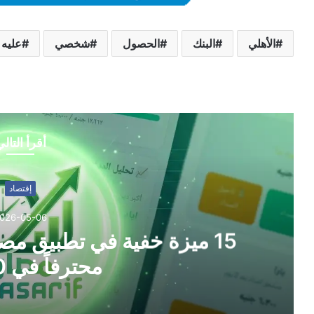
الأهلي
البنك
الحصول
شخصي
عليه
أقرأ التال
إقتصاد
026-05-06
15 ميزة خفية في تطبيق مصار
محترفاً في 30 يوماً