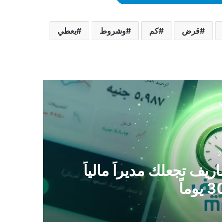
قرض
كم
وشروط
يعطي
ي
2
يف تجعلك مديراً مالياً