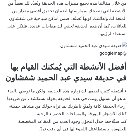
من خلال مقالتنا هذه نجمع مميزات هذه الحديقة ونُعدّد لك بعضاً من
الأنشطة التي ننصحك بممارستها لضمان تحقيق أقصى مقدار من
المتعة لك ولعائلتك كونها تُصنّف ضمن أماكن سياحية في شفشاون
للعائلات، كما أن هذه الحديقة تُخفي لك مفاجأت عديدة، فلتكن على
استعداد لرؤيتها.
@googlemap
أفضل الأنشطة التي يُمكنك القيام بها
في حديقة سيدي عبد الحميد شفشاون
• أنشطة كثيرة تُقدمها لك زيارة هذه الحديقة، ولكن ما نوصي بالبدء
به هو أن تستهل يومك في هذه الحديقة بجولة تستكشف عن طريقها
أرجاء الحديقة كافة وتُمتّع ناظريك بما تراه حولك من مشاهد جميلة،
كتلك الأشجار المورقة والمساحات الخضراء الرحبة
كما ستُلاحظ خلال التجوّل وجود العديد من المقاعد المخصصة
للجلوس، باستطاعتك اللجوء لها في أي وقت تودّ.