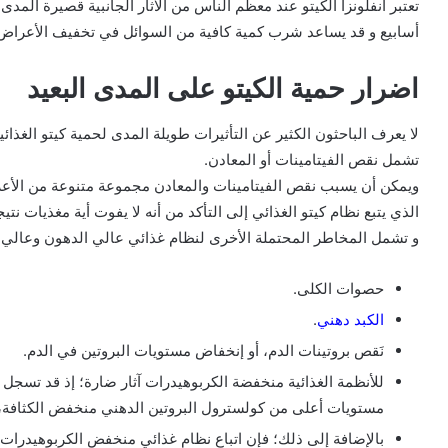
تعتبر انفلونزا الكيتو عند معظم الناس من الآثار الجانبية قصيرة ال
أسابيع و قد يساعد شرب كمية كافية من السوائل في تخفيف الأعراض
اضرار حمية الكيتو على المدى البعيد
لا يعرف الباحثون الكثير عن التأثيرات طويلة المدى لحمية كيتو الغذا
تشمل نقص الفيتامينات أو المعادن.
ويمكن أن يسبب نقص الفيتامينات والمعادن مجموعة متنوعة من الأ
الذي يتبع نظام كيتو الغذائي إلى التأكد من أنه لا يفوت أية مغذيات نتيج
و تشمل المخاطر المحتملة الأخرى لنظام غذائي عالي الدهون وعالي ال
حصوات الكلى.
الكبد دهني
.
نَقص بروتينات الدم، أو إنخفاض مستويات البروتين في الدم.
للأنظمة الغذائية منخفضة الكربوهيدرات آثار ضارة؛ إذ قد تسج
مستويات أعلى من كولسترول البروتين الدهني منخفض الكثافة،
بالإضافة إلى ذلك؛ فإن اتباع نظام غذائي منخفض الكربوهيدرات، 