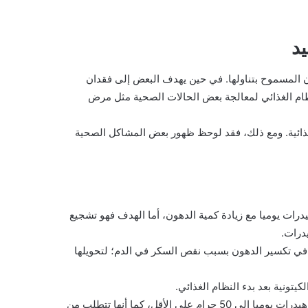
يد
ن المسموح بتناولها. في حين يهدف البعض إلى فقدان
ظام الغذائي لمعالجة بعض الحالات الصحية مثل مرض
 الغذائية. ومع ذلك، فقد لوحظ ظهور بعض المشاكل الصحية
درات يوميا مع زيادة كمية الدهون، أما الهدف فهو تشجيع
درات.
م في تكسير الدهون بسبب نقص السكر في الدم؛ لتحويلها
ويجدر بالذكر أن معظم خطط نظام كيتو الغذائي تقلل من تناول الكربوهيدرات يوميا إلى 50 جرام على الأقل، كما أنها تتطلب من