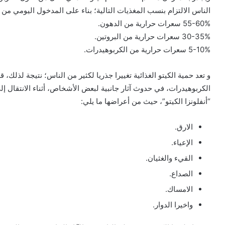
الناس الالتزام بنسب المغذيات التالية؛ بناء على المدخول اليومي من 2000 سعرة حرارية:
55-60% سعرات حرارية من الدهون.
30-35% سعرات حرارية من البروتين.
5-10% سعرات حرارية من الكربوهيدرات.
و تعد حمية الكيتو الغذائية تغييرا جذريا لكثير من الناس؛ نتيجة لذل
الكربوهيدرات، في حدوث آثار جانبية لبعض الأشخاص، أثناء الانتقال إ
“أنفلونزا الكيتو”، حيث من أعراضها ما يلي:
الارق.
الإعياء.
القيء والغثيان.
الصداع.
الامساك.
واخيرا الدوار.