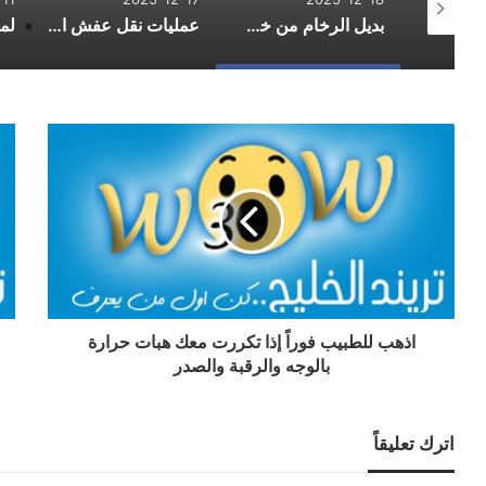
الدليل الشامل لاحتراف التسوق الإلكتروني وتوفير المال في 2026
بديل الرخام من خط الفخامة: الاستخدامات والمزايا والعيوب
عمليات نقل عفش احترافية لتسهيل يوم التنقل
اذهب للطبيب فوراً إذا تكررت معك هبات حرارة
بالوجه والرقبة والصدر
اترك تعليقاً