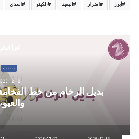
أبرز
اضرار
البعيد
الكيتو
المدى
أقرأ التال
منوعات
2025-12-18
بديل الرخام من خط الفخامة:
والعيو
11
2025-12-17
2025-12-18