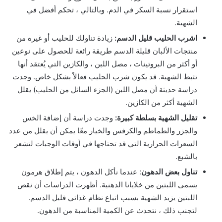
استقرار نسبة السكر في الدم. وبالتالي ، تحكم أفضل في
الشهية.
اشرب الحليب قليل الدسم:
زيادة تناولك للحليب أو غيره من
منتجات الألبان قليلة الدسم طريقة رائعة للحصول على نوعين
أو أكثر من البروتينات ، مصل اللبن ، والكازين التي يُعتقد أنها
تثبط الشهية. قد يكون شرب الحليب فعالاً بشكل خاص. وجدت
دراسة حديثة أن مصل اللبن (الجزء السائل من الحليب) يقلل
الشهية أكثر من الكازين.
تقليل الشهية بسلطة كبيرة:
وجدت دراسة أن إضافة الخس
والجزر والطماطم والكرفس والخيار معًا يمكن أن يقلل من عدد
السعرات الحرارية التي قد تحتاجها في أوقات الوجبات لتشعر
بالشبع.
تناول بعض الدهون
: عندما نأكل الدهون ، يتم إطلاق هرمون
يسمى اللبتين من خلايانا الدهنية. أظهرت الدراسات أن نقص
اللبتين يزيد الشهية بسبب اتباع نظام غذائي قليل الدسم.
لتجنب ذلك ، نتحدث عن الكمية المناسبة من الدهون.