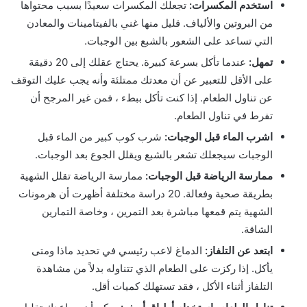
استخدم المكسرات:
تجعلك المكسرات سعيدًا بسبب محتواها
من البروتين والألياف. قليل منها غني بالفيتامينات والمعادن
التي تساعد على الشعور بالشبع بين الوجبات.
تمهل:
عندما تأكل بسرعة كبيرة. يحتاج عقلك إلى 20 دقيقة
على الأقل للتعبير عن أن معدتك ممتلئة وأنه يجب عليك التوقف
عن تناول الطعام. إذا كنت تأكل ببطء ، فمن غير المرجح أن
تفرط في تناول الطعام.
اشرب الماء قبل الوجبات:
شرب كوب كبير من الماء قبل
الوجبات سيجعلك تشعر بالشبع ويقلل الجوع بعد الوجبات.
ممارسة الرياضة قبل الوجبات:
ممارسة الرياضة تقلل الشهية
بطريقة صحية وفعالة. 20 دراسة مختلفة أظهرت أن هرمونات
الشهية يتم قمعها مباشرة بعد التمرين ، وخاصة التمارين
الشاقة.
ابتعد عن التلفاز:
الدماغ لاعب رئيسي في تحديد ماذا ومتى
يأكل. إذا ركزت على الطعام الذي تتناوله بدلاً من مشاهدة
التلفاز أثناء الأكل ، فقد تستهلك كميات أقل.