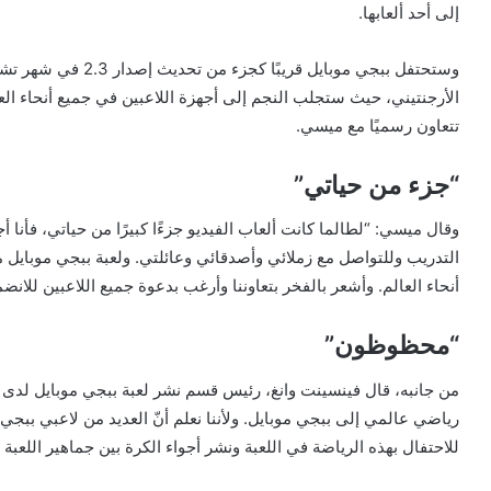
إلى أحد ألعابها.
وستحتفل ببجي موبايل ق
تتعاون رسميًا مع ميسي.
“جزء من حياتي”
وقال ميسي: “لطالما كانت ألعاب الفيديو جزءًا كبيرًا من حياتي، فأنا 
التدريب وللتواصل مع زملائي وأصدقائي وعائلتي. ولعبة ببجي موبايل م
أنحاء العالم. وأشعر بالفخر بتعاوننا وأرغب بدعوة جميع اللاعبين للانض
“محظوظون”
من جانبه، قال فينسينت وانغ، رئيس قسم نشر لعبة ببجي موبايل لد
رياضي عالمي إلى ببجي موبايل. ولأننا نعلم أنّ العديد من لاعبي ببجي 
للاحتفال بهذه الرياضة في اللعبة ونشر أجواء الكرة بين جماهير اللعبة ال