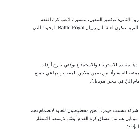
ريبًا كجزء من تحديث إصدار 2.3 في شهر تشرين الثاني/ نوفمبر المقبل، بمسيرة لاعب كرة القدم
الأرجنتيني، حيث ستجلب النجم إلى أجهزة اللاعبين في جميع أنحاء العالم وستكون لعبة باتل رويال Battle Royal الوحيدة التي
أجدها مفيدة للاسترخاء والاستمتاع بوقتي خارج أوقات
متعة للغاية وأنا من ضمن ملايين المعجبين بها في جميع
مام إليّ في ببجي موبايل”.
ى شركة تنسنت جيمز: “نحن محظوظون للغاية لانضمام نجم
موبايل هم من عشاق كرة القدم أيضًا، لا يسعنا الانتظار
جُدد”.