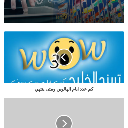
كم عدد ايام الهالوين ومتى ينتهي