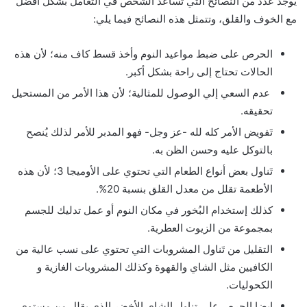
يوجد عدد من النصائح التي تساعد الشخص في التعامل بشكل أفضل
مع الخوف والقلق، وتتمثل هذه النصائح فيما يلي:
الحرص على ضبط مواعيد النوم وأخذ قسط كاف منه؛ لأن هذه
الحالات تحتاج إلى راحة بشكل أكبر.
عدم السعي إلي الوصول للمثالية؛ لأن هذا الأمر من المستحيل
تحقيقه.
تَفويض الأمر كله لله -عز وجل- فهو المدبر للأمر لذلك يُنصح
بالتوكل عليه وحسن الظن به.
تَناول بعض أنواع الطعام التي تحتوي على الأوميجا 3؛ لأن هذه
الأطعمة تقلل من معدل القلق بنسبة 20%.
كذلك إستخدام البُخور في مكان النوم أو عمل تدليك للجسم
بمجموعة من الزيوت العطرية.
التقليل من تَناول المشروبات التي تحتوي على نسب عالية من
الكافيين مثل الشاي والقهوة وكذلك المشروبات الغازية و
الكحوليات.
ايضا الحرص علي تناول الشاي الأخضر الذي يقلل من مستوى