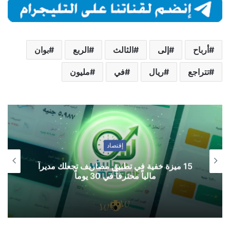
أرباح
إلى
الثالث
الربع
بوان
تتراجع
ريال
في
مليون
إقتصاد
15 ميزة خفية في تطبيق مصاريف تجعلك مديراً
مالياً محترفاً في 30 يوماً