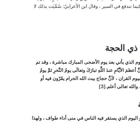
 كيما نندفع في السير ، وقال ابن الأعرابيّ: سُمِّيَت بذلك لا
ذي الحجة
وم الذي يأتي بعد يوم الأضحى المبارك مباشرة ، وقد تم
َّامِ عندَ اللَّهِ تبارَكَ وتعالَى يومُ النَّحرِ ثمَّ يومُ
يوم القران ، لأنَّ حجاج بيت الله الحرام يقَرّون فيه أو
لله تعالى أعلم.[3]
اليوم الذي يستقر فيه الناس في منى أداء طواف ، ولهذا