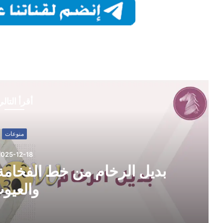
أقرأ التال
منوعات
025-12-18
بديل الرخام من خط الفخامة:
والعيو