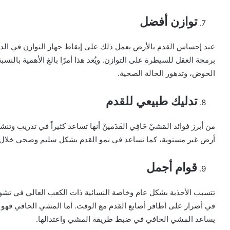
توازن أفضل
عند إحساس القدم بالأرض يعمل ذلك على إيقاظ جهاز التوازن في الدم
برمجة العقل للسيطرة على التوازن. ويُعد هذا أمرًا بالغ الأهمية بالن
الحوض، وتدهور الحالة الصحية.
تدليك طبيعي للقدم
من أبرز فوائد المَشيْ حَافِي القَدَمينْ أنها تساعد كثيراً في تدريب وتن
أرض غير مستوية، كما تساعد في نمو القدم بشكل سليم وصحي خلال ف
قوام أجمل
تتسبب الأحذية بشكل عام وخاصة النسائية ذات الكعب العالي في تشويه
في أضرار على أظافر أصابع القدم مع الوقت. أما المشي الحافي فهو 
يساعد المشي الحافي في ضبط طريقة المشي واعتدالها.