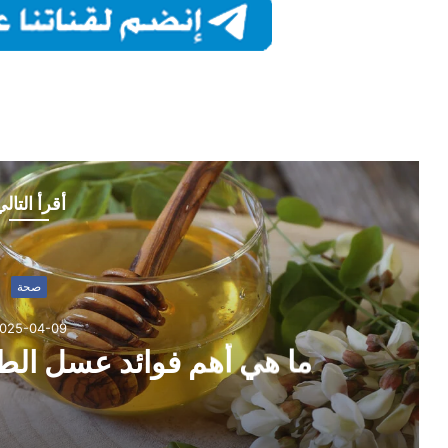
أقرأ التال
صحة
025-04-09
ما هي أهم فوائد عسل ا