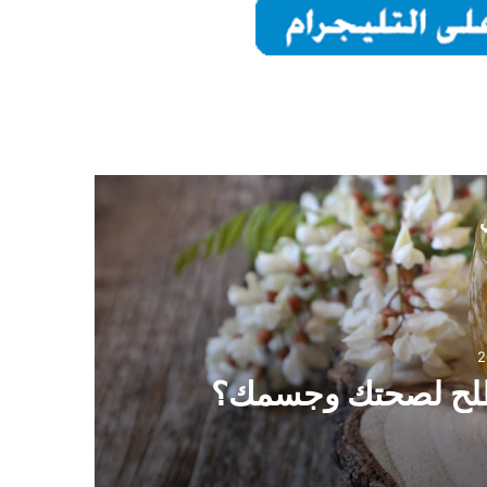
ي
2
مفص
لطلح لصحتك وجسمك؟