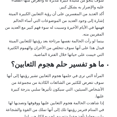
سوف ينجو من مكيدة كبيرة مدبرة له والغرض منها القضاء
عليه والإضرار به بشكل كبير.
أكد العديد من المفسرين على أن رؤية الثعابين الكبيرة الميتة
إشارة إلى وجود العديد من الموضوعات التي أساء الحالم
فهمها في الأيام الأخيرة وسببت له سوء فهم كبير مع العديد من
المقربين منه.
بينما لو رأت الحالمة نفسها مرتاحة بعد رؤيتها للثعابين الميتة
فيدل هذا على أنها سوف تتخلص من الأحزان والهموم الكثيرة
التي خيمت على حياتها خلال الفترة الماضية.
ما هو تفسير حلم هجوم الثعابين؟
المرأة التي ترى في حلمها هجوم الثعابين تشير رؤيتها إلى أنها
سوف تتعرض للكثير من الشائعات الكاذبة من مجموعة من
الأشخاص السيئين، التي سيكون تأثيرها سلبي بدرجة كبيرة
عليها.
إذا شاهدت الحالمة هجوم الثعابين عليها ووقوفها وتصديها لها
في المنام فترمز رؤيتها تلك إلى أنها تملك من القوة والشجاعة
ما سيجعلها تأخذ حقها وتتصدى لجميع الكارهين لها.