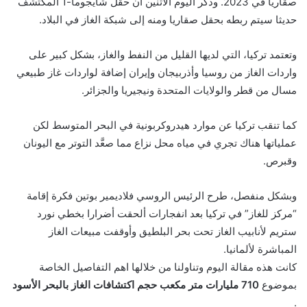
صقاريا في 2023. وذكر اليوم الاثنين أن حقل شايجوما-1 المكتشف
حديثا سيتم ربطه بحقل صقاريا ومنه إلى شبكة الغاز في البلاد.
وتعتمد تركيا، التي لديها القليل من النفط والغاز، بشكل كبير على
واردات الغاز من روسيا وأذربيجان وإيران إضافة لواردات غاز طبيعي
مسال من قطر والولايات المتحدة ونيجيريا والجزائر.
كما تنقب تركيا عن موارد هيدروكربونية في البحر المتوسط لكن
عملياتها هناك تجري في مياه محل نزاع مما صعَّد التوتر مع اليونان
وقبرص.
وبشكل منفصل، طرح الرئيس الروسي فلاديمير بوتين فكرة إقامة
“مركز للغاز” في تركيا بعد انفجارات ألحقت أضرارا بخطي نورد
ستريم لأنابيب الغاز تحت بحر البلطيق وأوقفت مبيعات الغاز
المباشرة لألمانيا.
كانت هذه مقالة اليوم وتناولنا من خلالها اهم التفاصيل الخاصة
بموضوع
710 مليارات متر مكعب حجم اكتشافات الغاز بالبحر الأسود
.