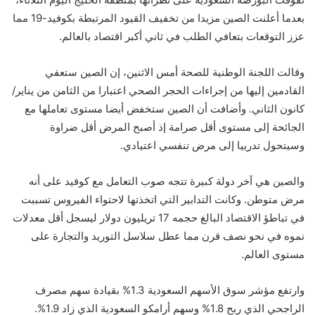
بعدما أعلنت الصين مزيدا من تخفيف القيود المرتبطة بكوفيد-19 مما
عزز التوقعات بتعافي الطلب في ثاني أكبر اقتصاد بالعالم.
وقالت اللجنة الوطنية للصحة أمس الاثنين، إن الصين ستعفي
القادمين إليها من إجراءات الحجر الصحي اعتبارا من الثامن من يناير/
كانون الثاني. وأضافت أن الصين ستخفض أيضا مستوى تعاملها مع
الجائحة إلى مستوى أقل صرامة إذ أصبح المرض أقل ضراوة
وسيتحول تدرييا إلى مرض تنفسي اعتيادي.
والصين هي آخر دولة كبيرة تتجه صوب التعامل مع كوفيد على أنه
مرض متوطن. وكانت التدابير التي اتخذتها لاحتواء الفيروس تسببت
في تباطؤ الاقتصاد البالغ حجمه 17 تريليون دولار ليسجل أقل معدلات
نموه في نحو نصف قرن مما عطل سلاسل التوريد والتجارة على
مستوى العالم.
وارتفع مؤشر سوق الأسهم السعودية 1.3% بقيادة سهم مصرف
الراجحي الذي ربح 1.8% وسهم أرامكو السعودية الذي زاد 1.9%.