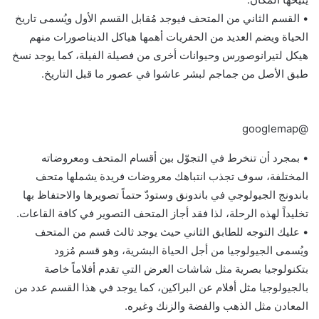
• القسم الثاني من المتحف فيوجد مُقابل القسم الأول ويُسمى تاريخ
الحياة ويضم العديد من الحفريات أهمها هياكل الديناصورات منهم
هيكل لتيرانوصورس وحيوانات أخرى من فصيلة الفيلة، كما يوجد نسخ
طبق الأصل من جماجم لبشر عاشوا في عصور ما قبل التاريخ.
@googlemap
• بمجرد أن تنخرط في التجوّل بين أقسام المتحف ومعروضاته
المختلفة، سوف تجذب انتباهك معروضات فريدة يشملها متحف
باندونج الجيولوجي في باندونق وستودّ حتماً تصويرها والاحتفاظ بها
تخليداً لهذه الرحلة، لذا فقد أجاز المتحف التصوير في كافة القاعات.
• عليك التوجه للطابق الثاني حيث يوجد ثالث قسم من المتحف
ويُسمى الجيولوجيا من أجل الحياة البشرية، وهو قسم مُزود
بتكنولوجيا بصرية مثل شاشات العرض التي تقدم أفلاماً خاصة
بالجيولوجيا مثل أفلام عن البراكين، كما يوجد في هذا القسم عدد من
المعادن مثل الذهب والفضة والزنك وغيره.