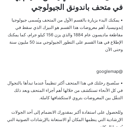
في متحف باندونق الجيولوجي
• يمكنك البدء بزيارة بالقسم الأول من المتحف ويُسمى جيولوجيا
إندونيسيا، أهم معروضات هذا القسم هو النيزك الذي سقط في
مقاطعة ماديسون عام 1884 والذي يزن 156 كيلو جرام، كما يمكنك
الإطلاع في هذا القسم على التطور الجيولوجي منذ 50 مليون سنة
وحتى الآن
@googlemap
• ستُصبح رحلتك في هذا المتحف أكثر تنظيماً عندما تبدأها بالتجوال
في كل الأنحاء تستكشف من خلالها أهم أجزاء المتحف وبعد ذلك
التنقّل بين المعروضات بتروي لاستكشافها كاملة.
وللحصول على استفادة أكبر بمقدورك الانضمام إلى أحد الجولات
الإرشادية التي ينظمها المكان أو الاستعانة بالإرشادات الصوتية التي
يُتيحها المكان.