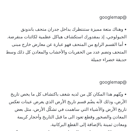
@googlemap
• وهناك متعة مميزة ستنتظرك بداخل جدران متحف باندونق
الجيولوجي، إذ بمقدورك استكشاف هياكل عظمية لكائنات منقرضة.
• أما القسم الرابع من المتحف فهو عبارة عن معارض خارج مبنى
المتحف وتضم عدد من الحفريات والأخشاب والمعادن كل ذلك وسط
حديقة خضراء جميلة
@googlemap
• ويُلهم هذا المكان كل من لديه شغف باكتشاف كل ما يخص تاريخ
الأرض، وذلك لأنه يضُم قسم تاريخ الأرض الذي يعرض عينات تعكس
تاريخ الأرض والأشياء التي ساهمت في تشكّل الأرض، مثل بعض
المعادن والصخور وقطع تعود الى ما قبل التاريخ وأحجار كريمة
ومعادن ثمينة بالإضافة إلى القطع البركانية.