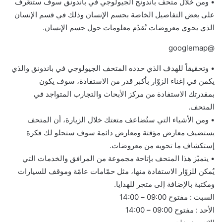
• ومن خلال متحف باندونج الجيولوجي في باندونق سوف ستتعّرف
على بعض التفاصيل الخاصة بجسم الإنسان وذلك في قسم الإنسان
الذي يحوي معروضات تُقدّم معلومات حول جسم الإنسان.
@googlemap
• وتحقيقاً للهدف الذي حدده المتحف الجيولوجي في باندونق والذي
يكمن في إغناء الزوّار بأكبر قدر من الاستفادة، سوف يكون
بمقدرتك الاستفادة من مركز الأبحاث والتجارب المتواجد في
المتحف.
• ومن الأشياء التي ستُضاعف متعتك خلال الزيارة، أن المتحف
يستضيف معارض مؤقتة ومعارض دائمة سوف ستحلو لك فكرة
إستكشاف ما تحويه من معروضات.
• يتميّز هذا المتحف بإتاحة مجموعة من المرافق والخدمات التي
يُمكن للزوّار الاستفادة منها، مثل حمّامات عامّة وموقف للسيارات
ومكتبة بالإضافة إلى متجر للهدايا.
السبت : مفتوح 09:00 – 14:00
الأحد : مفتوح 09:00 – 14:00