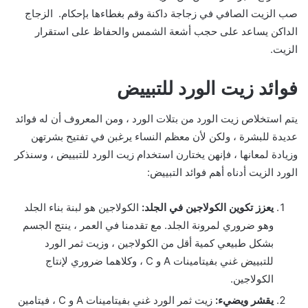
صب الزيت الصافي في زجاجة داكنة وقم بغطاءها بإحكام. الزجاج
الداكن يساعد على حجب أشعة الشمس والحفاظ على استقرار
الزيت.
فوائد زيت الورد للتبييض
يتم استخلاص زيت الورد من بتلات الورد ، ومن المعروف أن له فوائد
عديدة للبشرة ، ولكن لأن معظم النساء يرغبن في تفتيح بشرتهن
وزيادة لمعانها ، فإنهن يختارن استخدام زيت الورد للتبييض ، وسنذكر
الورد الزيت أدناه أهم فوائد التبييض:
يعزز تكوين الكولاجين في الجلد:
الكولاجين هو لبنة بناء الجلد
وهو ضروري لمرونة الجلد. مع تقدمنا ​​في العمر ، ينتج الجسم
بشكل طبيعي كمية أقل من الكولاجين ، وزيت ثمر الورد
للتبييض غني بفيتامينات A و C ، وكلاهما ضروري لإنتاج
الكولاجين.
يقشر ويضيء:
زيت ثمر الورد غني بفيتامينات A و C ، فيتامين