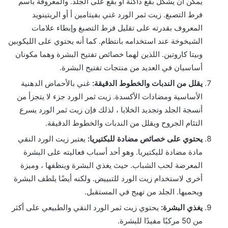
يمكن أن يشكل بقع داكنة أو بقع على الجلد. والمعروفة باسم
فرط التصبغ. زيت ثمر الورد غني بفيتامين أ أو الريتينويد
المعروف بقدرته على تقليل فرط التصبغ وإبطاء علامات
الشيخوخة عند استخدامه بانتظام. كما أنه يحتوي على الليكوبين
وبيتا كاروتين. اللذين لهما خصائص تفتيح البشرة وهما مكونان
أساسيان في العديد من منتجات تفتيح البشرة.
يقلل من الندبات والخطوط الدقيقة:
غني بالأحماض الدهنية
الأساسية ومضادات الأكسدة. زيت ثمر الورد جزء لا يتجزأ من
أنسجة الجلد وتجديد الخلايا ، لذلك فإن زيت ثمر الورد يسرع
التئام الجروح ويقلل من الندبات والخطوط الدقيقة.
يحتوي على خصائص مضادة للبكتيريا:
يعتبر زيت الورد النقي
مادة مضادة للبكتيريا. وهو أحد أسباب فعاليته على البشرة
المعرضة لحب الشباب. حيث يغذي البشرة وينظفها ، وميزة
أخرى لاستخدام زيت الورد للتبييض. ولكنه أيضًا يلطف البشرة
ويحميها. الجلد من تهيج في المستقبل.
يغذي البشرة:
يحتوي زيت ثمر الورد النقي والطبيعي على أكثر
من 50 مركبًا مفيدًا للبشرة.