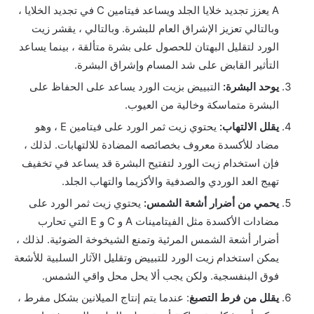
A يعزز تجديد خلايا الجلد ويساعد فيتامين C في تجديد الخلايا ،
وبالتالي تعزيز الإشراق العام للبشرة. وبالتالي ، يقشر زيت
الورد لتقليل البهتان للحصول على بشرة متألقة ، بينما يساعد
التأثير القابض على شد المسام وإشراق البشرة.
يوحد البشرة:
التبييض بزيت الورد يساعد على الحفاظ على
البشرة متماسكة وخالية من العيوب.
يقلل الالتهاب:
يحتوي زيت ثمر الورد على فيتامين E ، وهو
مضاد للأكسدة معروف بخصائصه المضادة للالتهابات. لذلك ،
فإن استخدام زيت الورد لتفتيح البشرة قد يساعد في تخفيف
تهيج العد الوردي والصدفية والأكزيما والتهاب الجلد.
يحمي من أضرار أشعة الشمس:
يحتوي زيت ثمر الورد على
مضادات الأكسدة مثل الفيتامينات A و C و E التي تحارب
أضرار أشعة الشمس المرئية وتمنع الشيخوخة الضوئية. لذلك ،
يمكن استخدام زيت الورد للتبييض وتقليل الآثار السلبية للأشعة
فوق البنفسجية. ولكن يجب ألا يحل محل واقي الشمس.
يقلل من فرط التصبغ
: عندما يتم إنتاج الميلانين بشكل مفرط ،