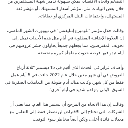
التضخم واتجاه الاقتصاد، يمكن بسهولة تدمير شهية المستثمرين من
خلال بعض البيانات مثل: مؤشر أسعار المستهلك، أو مؤشر ثقة
المستهلك، واجتماعات البنك المركزي أو خطاباته.
وقالت خلال مؤتمر “بلومبرغ إنتليغنس” في نيويورك الشهر الماضي،
إن العلاوة الإضافية المطلوبة في أيام مثل هذه الأحداث تميل إلى
تخويف المقترضين، مما يجعلهم جميعاً يحاولون حشر عروضهم في
أيام تبدو فيها فرصة حدوث مفاجأة كبيرة منخفضة.
وأضاف غرابر في الحدث الذي أقيم في 15 ديسمبر “ثلاثة أرباع
العروض في أي شهر معين خلال عام 2022 جاءت في 5 أيام عمل
فقط من كل شهر، وكانت هناك أيام طويلة من التعاملات الصفرية في
السوق الأولي وتزاحم شديد في أيام أخرى”.
وقالت إن هذا الاتجاه من المرجح أن يستمر هذا العام. مما يعني أن
الشركات التي تحتاج إلى الاقتراض لن تضطر فقط إلى التعامل مع
معدلات فائدة أعلى، ولكن أيضاً مخاطر سوء التوقيت.