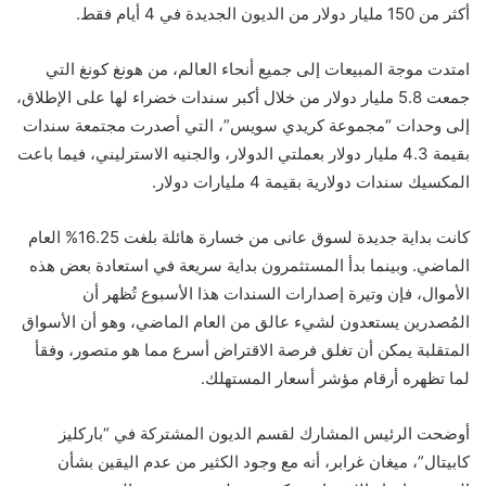
أكثر من 150 مليار دولار من الديون الجديدة في 4 أيام فقط.
امتدت موجة المبيعات إلى جميع أنحاء العالم، من هونغ كونغ التي
جمعت 5.8 مليار دولار من خلال أكبر سندات خضراء لها على الإطلاق،
إلى وحدات “مجموعة كريدي سويس”، التي أصدرت مجتمعة سندات
بقيمة 4.3 مليار دولار بعملتي الدولار، والجنيه الاسترليني، فيما باعت
المكسيك سندات دولارية بقيمة 4 مليارات دولار.
كانت بداية جديدة لسوق عانى من خسارة هائلة بلغت 16.25% العام
الماضي. وبينما بدأ المستثمرون بداية سريعة في استعادة بعض هذه
الأموال، فإن وتيرة إصدارات السندات هذا الأسبوع تُظهر أن
المُصدرين يستعدون لشيء عالق من العام الماضي، وهو أن الأسواق
المتقلبة يمكن أن تغلق فرصة الاقتراض أسرع مما هو متصور، وفقأ
لما تظهره أرقام مؤشر أسعار المستهلك.
أوضحت الرئيس المشارك لقسم الديون المشتركة في “باركليز
كابيتال”، ميغان غرابر، أنه مع وجود الكثير من عدم اليقين بشأن