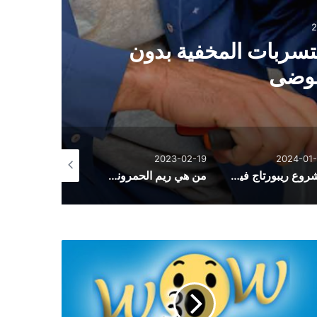
2
تسربات المخفية بدون
فوضى
2023-02-19
2023-02-19
2024-01-
مشروع ريبورتاج فيليدج في دبي لاند – للفخامة عنوان
من هي ريم الحمروني وسبب وفاتها