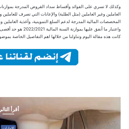
وكذلك لا تسري على الفوائد وأقساط سداد القروض المدرجة بموازنات 
العاملين وغير العاملين (مثل الطلبة) والإعانات التي تصرف للعاملين 
المخصصات المالية المدرجة لدعم السلع التموينية، وأغذية العاملين 
واعتبار ما أنفق عليها بموازنة السنة المالية 2022/2021 هو حد أقصى لها، والمقابل النقدي للعاملين بالمناطق النائية.
كانت هذه مقالة اليوم وتناولنا من خلالها اهم التفاصيل الخاصة بموض
أقرأ التال
الامارات