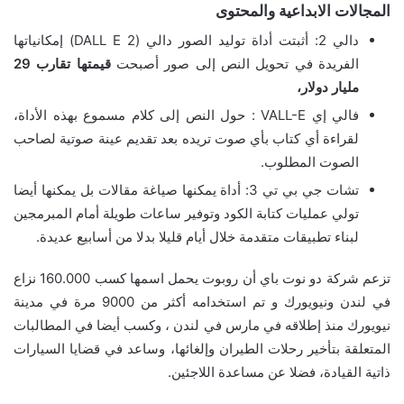
المجالات الابداعية والمحتوى
دالي 2: أثبتت أداة توليد الصور دالي (DALL E 2) إمكانياتها
الفريدة في تحويل النص إلى صور أصبحت
قيمتها تقارب 29
مليار دولار،
فالي إي VALL-E : حول النص إلى كلام مسموع بهذه الأداة،
لقراءة أي كتاب بأي صوت تريده بعد تقديم عينة صوتية لصاحب
الصوت المطلوب.
تشات جي بي تي 3: أداة يمكنها صياغة مقالات بل يمكنها أيضا
تولي عمليات كتابة الكود وتوفير ساعات طويلة أمام المبرمجين
لبناء تطبيقات متقدمة خلال أيام قليلا بدلا من أسابيع عديدة.
تزعم شركة دو نوت باي أن روبوت يحمل اسمها كسب 160.000 نزاع
في لندن ونيويورك و تم استخدامه أكثر من 9000 مرة في مدينة
نيويورك منذ إطلاقه في مارس في لندن ، وكسب أيضا في المطالبات
المتعلقة بتأخير رحلات الطيران وإلغائها، وساعد في قضايا السيارات
ذاتية القيادة، فضلا عن مساعدة اللاجئين.