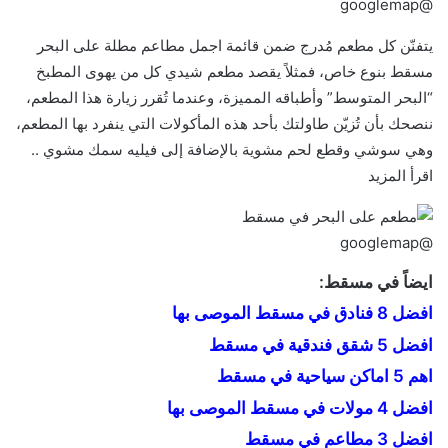
@googlemap
يتفنّن كل مطعم مُدرج ضمن قائمة اجمل مطاعم مطلة على البحر
مسقط بنوع خاص، فمثلاً يقصد مطعم شيدي كل من يهوى المطبخ
“البحر المتوسط” وأطباقه المميزة، وعندما تُقرر زيارة هذا المطعم،
ننصحك بأن تُزيّن طاولتك بأحد هذه المأكولات التي ينفرد بها المطعم،
وهي سوشي وقطع لحم مشوية بالإضافة إلى فيليه سمك مشوي ..
اقرأ المزيد
@googlemap
ايضاً في مسقط:
افضل 8 فنادق في مسقط الموصى بها
افضل 5 شقق فندقية في مسقط
اهم 5 اماكن سياحية في مسقط
افضل 4 مولات في مسقط الموصى بها
افضل 3 مطاعم في مسقط