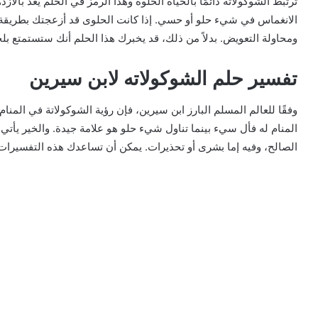
ترتبط الشوكولاتة دائمًا بالحياة الحلوة وهذا الرمز في الحلم يعد بالازد
الانغماس في شيء حلو أو حسي. إذا كانت الحلوى قد أزعجتك بطريقة 
ومحاولة التعويض. بدلاً من ذلك، قد يخبرك هذا الحلم أنك ستستمتع بلح
تفسير حلم الشوكولاته لابن سيرين
وفقًا للعالم المسلم البارز ابن سيرين، فإن رؤية الشوكولاتة في المن
المنام له فأل سيء بينما تناول شيء حلو هو علامة جيدة. والخير يأتي 
الصالح، وفيه إما بشرى أو تحذيرات. يمكن أن تساعدك هذه التفسيرات