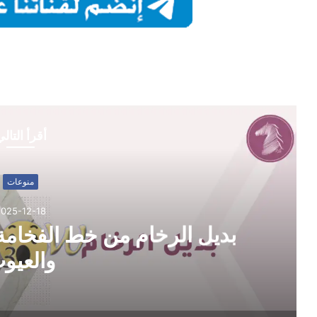
أقرأ التال
منوعات
2025-12-18
بديل الرخام من خط الفخامة:
والعيو