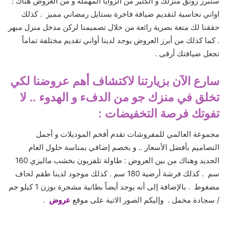
ستبرز رونق منزلك و الكثير من الزوايا المهملة و من العروض هناك :
اواني نحاسية لتقديم ضيافة فاخرة بستايل رمضاني مميز
. كذلك
حققنا لك متعة بصرية رائعة من خلال تصميمنا لركن مدخل منزل مبهر
. كما كذلك من أبرز العروض يوجد لدينا أواني تقديم مختلفة تماماً
تجعل ضيافتك أرقى .
سارع الآن بزيارتنا لاكتشاف أهم عروضنا لكي
تخلق في منزك جو من الدفء و الهدوء .. لا
تفوتك فرصة التخفيضات :
مجموعة العالمي للمفروشات تقدم أفخم الموديلات و أجمل
التصاميم بأفضل الأسعار .. و بخصم إضافي بمناسة حلول العام
الجديد وهناك من بين العروض : طاولة تلفزيون بخشب ماليزي 160
سم . كذلك فرشة أرضية 180 سم . كذلك موجود لدينا طقم لحاف
مضغوط . بالإضافة إلى أنه يوجد أيضاً بطانية مشجرة بوزن 1 كيلو جم
/ سجادة مخمل .
وإليكم الصور الاتية على موقع
عروض
.