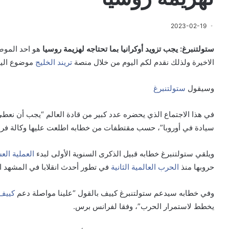
2023-02-19
ستولتنبرغ: يجب تزويد أوكرانيا بما تحتاجه لهزيمة روسيا
هو احد الموض
الاخيرة ولذلك نقدم لكم اليوم من خلال منصة
تريند الخليج
موضوع اليو
وسيقول
ستولتنبرغ
في هذا الاجتماع الذي يحضره عدد كبير من قادة العالم “يجب أن نعط
سيادة في أوروبا”، حسب مقتطفات من خطابه اطلعت عليها وكالة فر
ويلقي ستولتنبرغ خطابه قبيل الذكرى السنوية الأولى لبدء
العملية الع
حروبها منذ
الحرب العالمية الثانية
في تطور أحدث انقلابا في المشهد ال
وفي خطابه سيدعم ستولتنبرغ كييف بالقول “علينا مواصلة دعم
كييف
يخطط لاستمرار الحرب”، وفقا لفرانس برس.