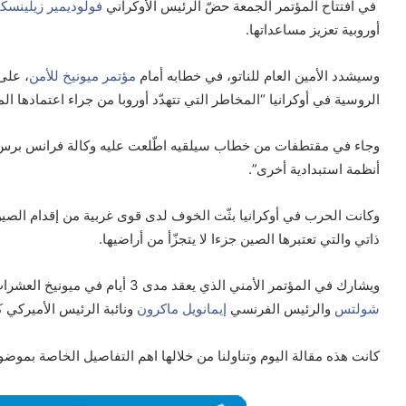
في افتتاح المؤتمر الجمعة حضّ الرئيس الأوكراني
فولوديمير زيلينسك
أوروبية تعزيز مساعداتها.
وسيشدد الأمين العام للناتو، في خطابه أمام
مؤتمر ميونيخ للأمن
، على
الروسية في أوكرانيا “المخاطر التي تتهدّد أوروبا من جراء اعتمادها ا
وجاء في مقتطفات من خطاب سيلقيه اطّلعت عليه وكالة فرانس برس “ع
أنظمة استبدادية أخرى”.
وكانت الحرب في أوكرانيا بثّت الخوف لدى قوى غربية من إقدام الص
ذاتي والتي تعتبرها الصين جزءا لا يتجزّأ من أراضيها.
ويشارك في المؤتمر الأمني الذي يعقد مدى 3 أيام في ميونيخ العشرات من كبار الشخصيات بينهم المستشار الألماني
شولتس
والرئيس الفرنسي
إيمانويل ماكرون
ونائبة الرئيس الأميركي
ك
كانت هذه مقالة اليوم وتناولنا من خلالها اهم التفاصيل الخاصة بموض