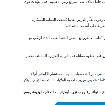
ي
حلفاء بلاده على تسريع وتيرة دعمهم، فيما تعهّدت قوى
 وجوب تعلّم الدرس بعدما كشفت العملية العسكرية
لمفرط على أنظمة استبدادية”.
لينا ألا نكرر مع
الصين
الخطأ نفسه الذي ارتُكب مع
ين على خطوة مماثلة في
تايوان
، الجزيرة المتمتعة بحكم
أولاف
امالا هاريس
ووزير خارجية الولايات المتحدة
أنتوني بلينكن
.
وع
ستولتنبرغ: يجب تزويد أوكرانيا بما تحتاجه لهزيمة روسيا
.