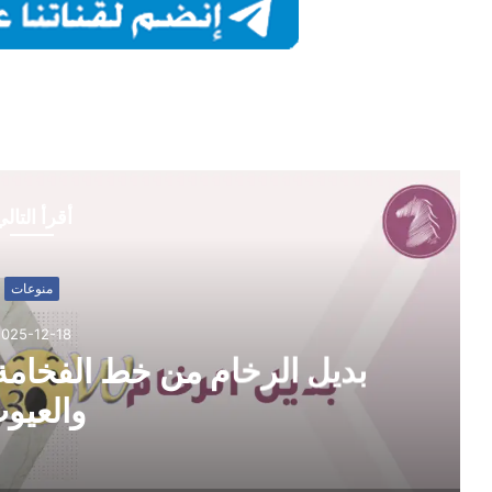
أقرأ التال
منوعات
2025-12-18
بديل الرخام من خط الفخامة:
والعيو