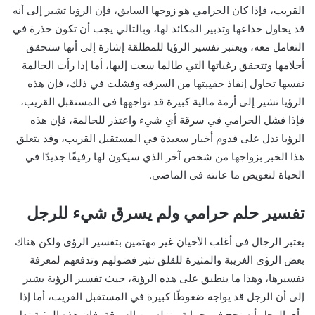
القريب، فإذا كان الحرامي هو زوجها السابق، فإن الرؤيا تشير إلى أنه
قد يحاول خداعها وتدبير المكائد لها، وبالتالي يجب أن تكون حذرة في
التعامل معه، ويعتبر تفسير الرؤيا للمطلقة إشارة إلى أنها ستحقق
أحلامها وتتحقق رغباتها التي طالما سعت إليها، أما إذا رأت الحالمة
نفسها تحاول إنقاذ حقيبتها من السرقة وفشلت في ذلك، فإن هذه
الرؤيا تشير إلى أزمة مالية كبيرة قد تواجهها في المستقبل القريب،
فإذا فشل الحرامي في سرقة أي شيء واعتذر للحالمة، فإن هذه
الرؤيا تدل على قدوم أخبار سعيدة في المستقبل القريب، وقد يتعلق
هذا الخبر بزواجها من شخص آخر الذي سيكون لها رفيقًا جديدًا في
الحياة لتعويض ما عانته في الماضي.
تفسير حلم حرامي ولم يسرق شيء للرجل
يعتبر الرجال في أغلب الأحيان غير مهتمين بتفسير الرؤى ولكن هناك
بعض الرؤى الغريبة والمثيرة للقلق تثير فضولهم وتدفعهم لمعرفة
تفسيرها، وهذا ما ينطبق على هذه الرؤية، حيث تفسير الرؤية يشير
إلى أن الرجل قد يواجه ضغوطًا كبيرة في المستقبل القريب، أما إذا
رأى الرجل أنه نجح في حماية منزله من السرقة، فإن هذه الرؤية تدل