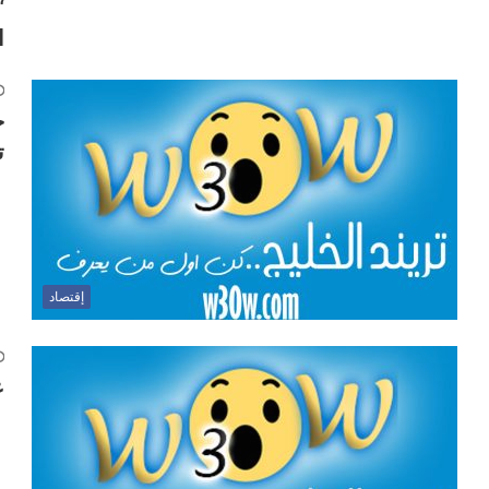
ا
ت
إقتصاد
ع