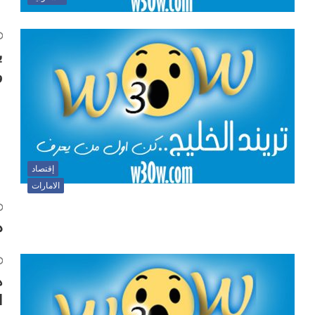
ب
و
إقتصاد
الامارات
د
ه
ا