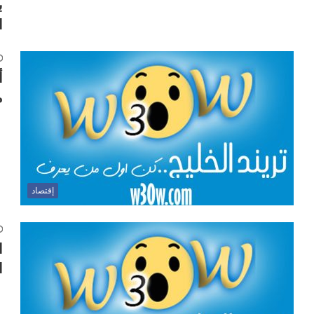
ا
م
إقتصاد
ا
ا