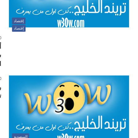
إقتصاد
إقتصاد
أ
ش
ا
ر
ت
السعودية