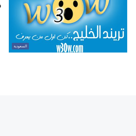
ف
السعودية