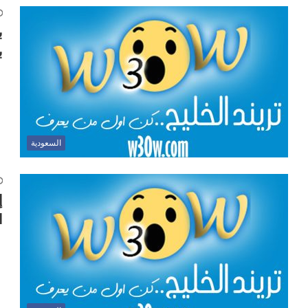
ب
ب
السعودية
إ
ا