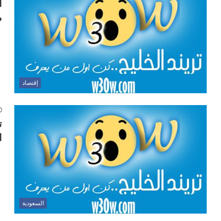
أ
م
إقتصاد
ت
ا
السعودية