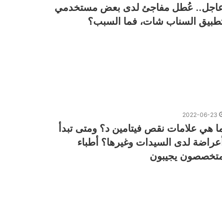
اجل.. ‏عُطل مفاجئ لدى بعض مستخدمي
طبيق السناب شات، فما السبب؟
2022-06-23
ا هي علامات نقص فيتامين د؟ ومتى تبدأ
عراضة لدى السيدات وغيرها؟ أطباء
تخصصون يجيبون