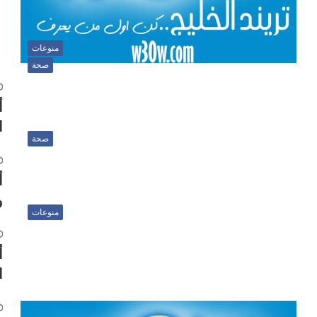
منوعات
صحة
ا
صحة
أ
و
منوعات
أ
ا