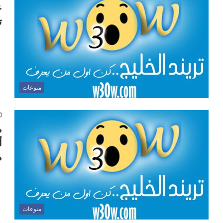
ع
ت
منوعات
م
أ
م
منوعات