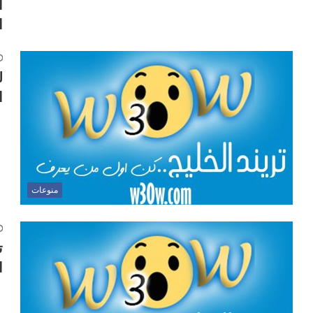
ا
ا
ل
ا
منوعات
ت
ا