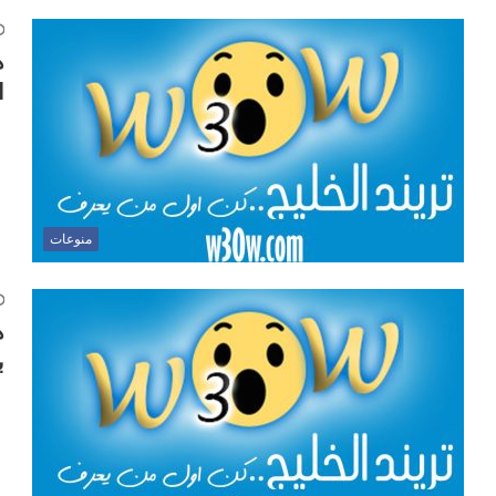
ه
ا
منوعات
ه
ب