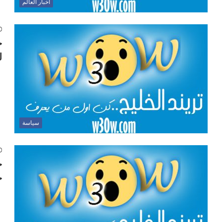
أخبار العالم
خ
ل
سياسة
ج
ج