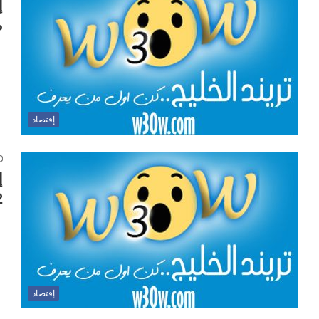
إ
م
إقتصاد
إ
022
إقتصاد