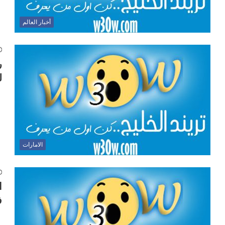
أخبار العالم
ر
ل
الامارات
ا
ف