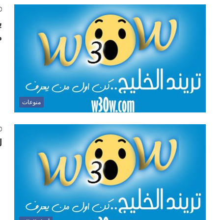
ب
م
منوعات
ل