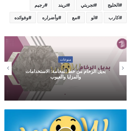
الخليج
تجربتي
تريند
رجيم
كارب
لو
مع
وأضراره
وفوائده
منوعات
بديل الرخام من خط الفخامة: الاستخدامات
والمزايا والعيوب