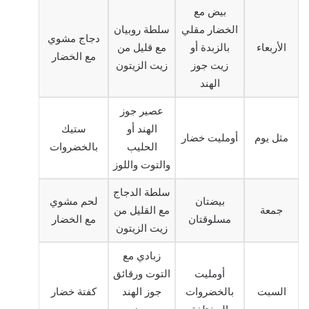
بيض مع
الخضار مقلي
سلطة روبيان
دجاج مشوي
الأربعاء
بالزبدة أو
مع قليل من
مع الخضار
زيت جوز
زيت الزيتون
الهند
عصير جوز
الهند أو
ستيك
مثل يوم
أومليت خضار
الحليب
بالخضروات
والتوت واللوز
سلطة الدجاج
بيضتان
لحم مشوي
جمعة
مع القليل من
مسلوقتان
مع الخضار
زيت الزيتون
زبادي مع
أومليت
التوت ورقائق
السبت
بالخضروات
جوز الهند
كفتة خضار