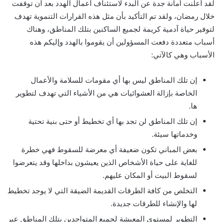
لقد أعلنت أمانة جدة عن البدء لاستئناف أعمال الهدد بعد أن توقفت
خلال رمضان، ولقد تم التأكيد بأن مثل هذه القرارات التنموية تهدف
لتوفير حياة آدمية كريمة لجميع الساكنين بتلك المناطق، وهناك
أسباب متعددة دفعت المسؤولين أن يقوموا بالهدد وإليكم هذه
الأسباب وهي كالآتي:
إن تلك المناطق ليس بها أي مقومات للسلامة والأعمال
الخاصة بإزالة العشوائيات هي من الأشياء التي تهدف لتطوير
ها.
إن تلك المناطق لن تجد بها أي تخطيط أو حتى بنية تحتية
وخدماتها سيئة.
بعض المباني تكون ضعيفة أي معرضة للسقوط فهي خطرة
للغاية على حياة الأشخاص الذين يعيشون بداخلها وقد يتعرضوا
لسقوط البيت أو المكان عليهم.
التخلص من كافة الطرقات القديمة الضيقة التي لا يوجد تخطيط
لها والإنشاء للطرقات جديدة.
التطوير لمستوى المعيشة لجميع المتواجدين بتلك المناطق عبر