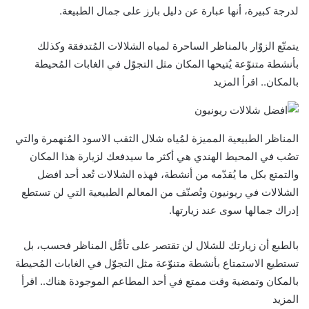
لدرجة كبيرة، أنها عبارة عن دليل بارز على جمال الطبيعة.
يتمتّع الزوّار بالمناظر الساحرة لمياه الشلالات المُتدفقة وكذلك
بأنشطة متنوّعة يُتيحها المكان مثل التجوّل في الغابات المُحيطة
بالمكان.. اقرأ المزيد
المناظر الطبيعية المميزة لمُياه شلال الثقب الاسود المُنهمرة والتي
تصُب في المحيط الهندي هي أكثر ما سيدفعك لزيارة هذا المكان
والتمتع بكل ما يُقدّمه من أنشطة، فهذه الشلالات تُعد أحد افضل
الشلالات في ريونيون وتُصنّف من المعالم الطبيعية التي لن تستطع
إدراك جمالها سوى عند زيارتها.
بالطبع أن زيارتك للشلال لن تقتصر على تأمُّل المناظر فحسب، بل
تستطيع الاستمتاع بأنشطة متنوّعة مثل التجوّل في الغابات المُحيطة
بالمكان وتمضية وقت ممتع في أحد المطاعم الموجودة هناك.. اقرأ
المزيد