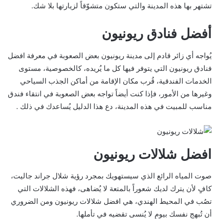
تشتهر بها هذه المدينة والتي ستكون متشوّقاً لزيارتها بلا شك.
أفضل فنادق ريونيون
يُواجه أي زائر قادم إلى مدينة ريونيون بعض الصعوبة في معرفة افضل
فنادق ريونيون التي يتوفر فيها كل ما يُريده، كالخصوصية، مستوى
الخدمات الفندقية، قُرب مكان الإقامة من أماكن الجذب السياحي
وغيرها من الأمور، فإذا كنت أيضاً تواجه بعض الصعوبة في انتقاء فندق
مناسب للمبيت في هذه المدينة، دع هذا الدليل يُساعدك في ذلك .
افضل شلالات ريونيون
صوت المياه الرائع الذي سيستهويك بمجرد رؤية شلال جراند جاليت،
كافٍ لأن يترك لديك شعوراً بالمتعة لا يُضاهى، فهذه الشلالات التي
تصُب في المحيط الهندي، هي افضل شلالات ريونيون ومن الضروري
أن تُبهج نفسك بيومٍ لا يُنسى تقضيه في تأملها.