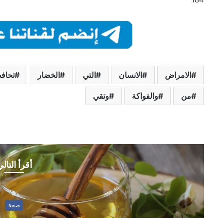
الامراض
الانسان
التي
الخضار
تحاف
من
والفواكة
وتقي
أقرأ التال
صحة