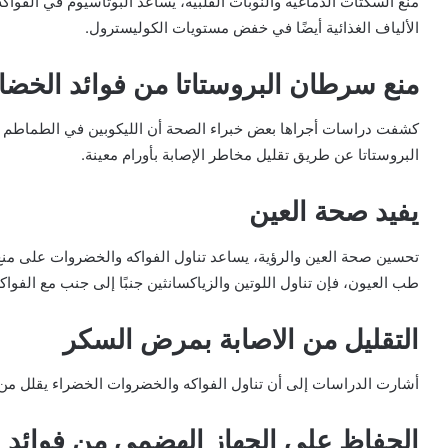
منع السكتات الدماغية والنوبات القلبية، يساعد البوتاسيوم في ال
الألياف الغذائية أيضًا في خفض مستويات الكوليسترول.
منع سرطان البروستاتا من فوائد الخضا
كشفت دراسات أجراها بعض خبراء الصحة أن الليكوبين في الطماطم ي
البروستاتا عن طريق تقليل مخاطر الإصابة بأورام معينة.
يفيد صحة العين
تحسين صحة العين والرؤية، يساعد تناول الفواكه والخضروات على من
طب العيون، فإن تناول اللوتين والزياكسانثين جنبًا إلى جنب مع الفوا
التقليل من الاصابة بمرض السكر
أشارت الدراسات إلى أن تناول الفواكه والخضروات الخضراء يقلل من 
الحفاظ على الجهاز الهضمى من فوائد ا