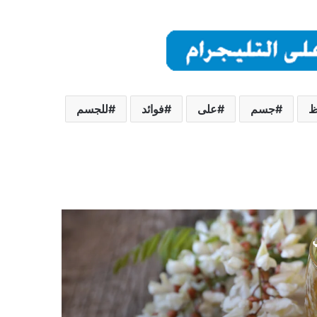
ظ
جسم
على
فوائد
للجسم
ي