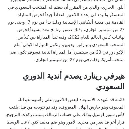
أيلول الجاري، والذي من المقرر أن ينضم له المنتخب السعودي في
المعسكر والبدء في إعداد اللاعبين اعداداً جيداً لخوض المباراة
القادمة في مدينة أليكانتي الإسبانية وذلك بدءً من يوم 17 وحتى يوم
27 من سبتمبر الجاري، وذلك ضمن برنامج معد مسبقاً لخوض
نهائيات كأس العالم للعام 2022، وفيه تبدأ المباراة بين كلاً من
المنتخب السعودي بمباراتين وديتين، وتكون المباراة الأولى أمام
الإكوادور في 23 من سبتمبر، أما المباراة الثانية فسوف تكون ضد
منتخب أمريكا وذلك في يوم 27 من سبتمبر الجاري.
هيرفي رينارد يصدم أندية الدوري
السعودي
قائمة قد شهدت الاستبعاد لبعض اللاعبين على رأسهم عبدالله
المعيوف وهو حارس الهلال المعروف، وقد تم تتويجه من قبل بلقب
كأس سوبر لوسيل وذلك على حساب الزمالك بسبب ركلات الترجيح،
قرار أخر قد يغير من مجرى الأمور وهو ضم محمد كنو، لاعب الوسط