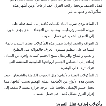
فصل الصيف ،وتجعل رائحة العرق أخف إزعاجاً ،ومن أشهر هذه
المأكولات وأهمها ما يلي:
الماء: يؤدي شرب الماء بكميات كافية إلى المحافظة على
برودة الجسم وترطيبه، ويحميه من التجفاف الذي يؤدي بدوره
إلى التعرق الشديد في فصل الصيف.
الفواكه والخضراوات: تتميز هذه المأكولات بغناها الشديد بالماء
فتساعد على تنظيم مستوى العرق، فالفواكه مثل البطيخ
والعنب والتفاح والبرتقال تمنح الجسم كميات وافرة من المياه،
إضافة إلى امتصاص الجسم لروائحها الطبيعية المنعشة التي
تترك أثرها على البشرة.
المأكولات الغنية بالألياف: مثل الحبوب الكاملة والشوفان، حيث
تحسن هذه الأنواع من الأطعمة عملية الهضم بسبب أليافها، مما
يجعل جسم الإنسان يحافظ على درجة حرارة معينة لا تدفعه إلى
إفراز العرق بشكل كثيف في فصل الصيف.
مأكولات إضافية تقلل التعرق: