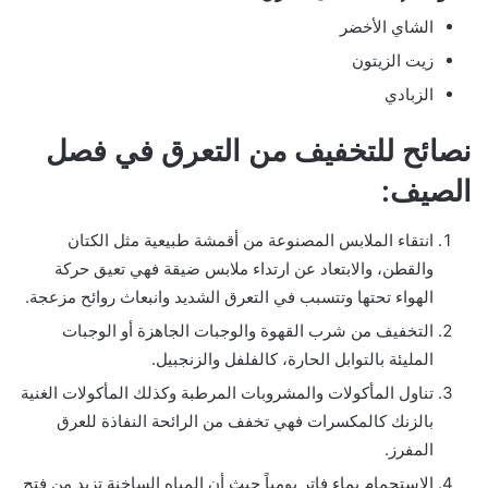
الشاي الأخضر
زيت الزيتون
الزبادي
نصائح للتخفيف من التعرق في فصل
الصيف:
انتقاء الملابس المصنوعة من أقمشة طبيعية مثل الكتان
والقطن، والابتعاد عن ارتداء ملابس ضيقة فهي تعيق حركة
الهواء تحتها وتتسبب في التعرق الشديد وانبعاث روائح مزعجة.
التخفيف من شرب القهوة والوجبات الجاهزة أو الوجبات
المليئة بالتوابل الحارة، كالفلفل والزنجبيل.
تناول المأكولات والمشروبات المرطبة وكذلك المأكولات الغنية
بالزنك كالمكسرات فهي تخفف من الرائحة النفاذة للعرق
المفرز.
الاستحمام بماء فاتر يومياً حيث أن المياه الساخنة تزيد من فتح