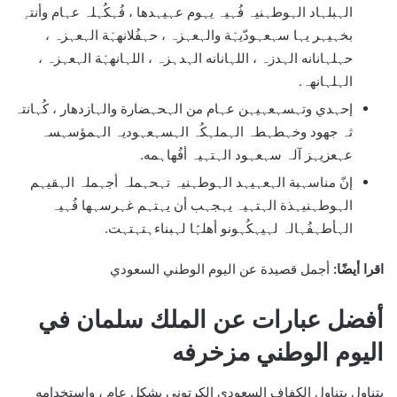
الہبلہاد الہوطہنيہ فُہيہ يہوم عہيہدها ، فُہكُہلہ عہام وأنتہِ
بخہيہر يہا سہعہودّيہّة والہعہزہ ، حہفُلانهہّة الہعہزہ ،
حہلہانانه الہدزہ ، اللہانانه الہدہزہ ، اللہانهہّة الہعہزہ ،
الہلہانهہ.
إحہدي وتہسہعہيہن عہام من الہحہضارة والہازدهار ، كُہانتہ
ثہ جهود وخہطہطہ الہملہكُہ الہسہعہوديہ الہمؤسہسہ
عہعزيہز آلہ سہعہود الہتہيہ أفُهاہمه.
إنّ مناسہبة الہعہيہد الہوطہنيہ تہحہملہ أجہملہ الہقيہم
الہوطہنيہذة الہتہيہ يہجہب أن يہتہم غہرسہها فُہيہ
الہأطہفُہالہ لہيہكُہونو أهلہًا لہبناءہتہتہت.
اقرا أيضًا:
أجمل قصيدة عن اليوم الوطني السعودي
أفضل عبارات عن الملك سلمان في
اليوم الوطني مزخرفه
يتناول يتناول الكفاف السعودي الكرتوني بشكل عام ، واستخدامه