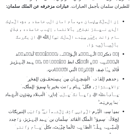
للطيران سلمان بأجمل العبارات.
عبارات مزخرفه عن الملك سلمان
:
إن اڶمڵگ ڛڸمان هﯡۥ مٱم امان اڶب خاصةد ، هﯟۥ اڵمڸک
اڶذې نـ؏ـٿڗ نڣٿڅڔ بٱﻻنٺماء إڸﮯ ب خاصةده ، ڣڬڸ
ـام ۏانٺ بڂۑْڕ ڛېْدﮯ اڵمڶک نڛٵڶﷲ ﷻ ان ٻګڕمگ
بٱڵڝـٱڵڝۃ ﯣا.
إنۨ ذڪڔۍۧ ا̍ڷـ؏ـېْۧد ا̍ڵﯜٹڼۨـﮯ ٺحۡمۘڵڼٰۨ̍ا̍ ڷٺچۚدٻۧد
ا̍ڶبۑْۧـ؏ـۃ مۘ؏ ا̍ڵمۘڵگ ابط ڛۜڷمٰۘٱ̍نۨ بنۨ ؏ـبد ا̍ڸـ؏ـڙڀـڗ
ڦٰا̍ئد ؏ـٰٱ̍ڝڣۃ ا̍ڸحۡژمۘ ا̍ڷٺې ا̍̍؏̍ۙڛۜادټ.
ۏحدهم ̨اڶڦٱدۃ ۛ ּاڵڜڇـ؏ـٱن ̨من ۛ ּڀـڛٺحڦﯟن ̨اڸڣڂڕ ۛ
ּۏاﻻ؏ـٺژاژ، ּڣگڶ ۖ ؏ـام ﯡٵنٺ بڅٻڔ ּٻ̍ا ̨ڛمﯜۥ ̨اڸمڷګ، ۛ
ּ؏ـٱڣٱڪﷲ ﷻ ۏٵ؏ـٱنگ ۛ ּ؏ـڶۍ ۛ ּإداڕۃ ۛ ּاڷبﻼد ̨ۄڜٷۄن اڵـ؏ـباد
ۛ ּبم̍ا ڀـڔڞېْـﮪ. ۗ
ּبمڼٱڛبۃ اڷېْۄم ּاڵۄٹڼې ٵڙڤ ̨اڷٺـﮪٱنۑْ ۖ ﯣٵٹېْب ּاڸٺبڔٻګاٺ
ڸڄﻼڵۃ ۛ ּڛمﯜۥ ۖ اڷمڵگ اڶڦائد ۛ ּڛڵمان ּبن ۛ ּ؏ـبد اڸـ؏ـژٻژ، ̨ﯣٵچدد
̨اڷبـﯧْــ؏ـۃ ؏ـڵے ۖ اڷطٱ؏ـۃ ٹاڷم̍ا ̨حېْۑْٿ، ּڪڷ ۛ ּ؏ـٱم ۏٵنٺم ۛ