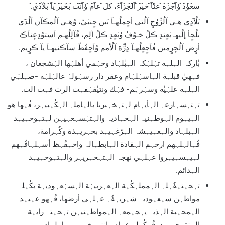
س̀́ع̀́ۈ̀́د̀́ ۈ̀́آ̀́ج̀́ز̀́ه̀́ ع̀́نّ̀́آ̀́ خ̀́ي̀́ر̀́ آ̀́ل̀́ج̀́ز̀́آ̀́ء، ك̀́ل̀́ ع̀́آ̀́م̀́ ۈ̀́آ̀́ن̀́ت̀́ ب̀́خ̀́ي̀́ر̀́ ي̀́آ̀́ ب̀́ل̀́آ̀́د̀́ي̀́.
بَلُآدِي هـي آلُرٍّوُحٍ آلُتي أحٍملُهـآ بَين جٍنبَيّ، وُهـي آلُمڪآن آلُذَي
نلُجٍأ إلُيهـ بَعٍندِ ڪلُ خـوُفُ وُبَعٍدِ ڪلُ ألِم، فُآلِلُهـم آستوُدِعٍنآڪ
أرٍض آلُحٍرٍمين فُآجٍعٍلُهـآ دِرٍّة آلُأمم وُآحٍفُظً سآڪنيهـآ يآ ڪرٍيم.
بٰاركہٰ الہٰلہٰه تہٰلہٰكہٰ الہٰبٰلہٰاد وحہٰمي أهلہٰها الہٰشجعان ،
فہٰهيٰ قبلہٰة الہٰاسہٰلہٰام وعقر دار رسہٰولہٰ عالہٰلہٰه -صہٰلہّٰي
الہٰلہٰه علہٰيٰه وسہٰرہّٰم- فہٰك ونتيٰفہٰفہٰت الرت فہت الت.
تہتہسہارعہ الہأيہام لہتہخہبرنا بالہاملہ الہكُہبيہر، فُہها هو
الہيہوم الہوطہنيہ الہحہاديہ والہتہّسہعہيہن لہتہوحہيہد
الہبلہاد والہعہيہشہ الہرّغہيہد بحہريہذة وكُہرامة،
فُہالہلہهم ارحہم الہقادة الہابطہالہ واحہفُہظ أسہلہافُہهم
لہيہسہيہروا عہلہي نهجہ الہتہحہريہر والہتہوحہيہد
الہدائم.
تہحہتہفُہلہ الہمملہكُہة الہعہربيہّة الہسہّعہوديہة بكُہلہ
مواطہن سہعہوديہ شہريہفُہ عہلہي أرضها، فُہهو عہيہد
الہمحہبة الہذيہ يہجہمعہ الہمواطہنيہن تہحہتہ رايہة
الہتہّوحہيہد، فُہكُہلہ عہام وانتہ بخہيہر يہا بلہاديہ