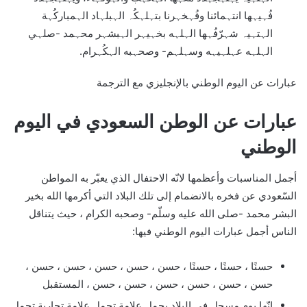
فُہيہها انتہمائنا وفُہخہرنا بتہلہكُہ الہبلہاد الہمباركُہة
الہتہيہ شہرّفُہها الہلہه بخہيہر الہبشہر محہمد -صلہي
الہلہه عہلہيہه وسہلہم- وصحہبه الہكُہرام.
عبارات عن اليوم الوطني بالإنجليزي مع الترجمة
عبارات عن الوطن السعودي في اليوم
الوطني
أجمل المناسبات وأعظمها لانّه الاحتفال الذي يعبّر به المواطن
السّعودي عن فخره بالانضمام إلى تلك البلاد التي أكرمها الله بخير
البشر محمد -صلى الله عليه وسلّم- وصحبه الكرام ، حيث يتناقل
الناس أجمل عبارات اليوم الوطني فيها:
حسنًا ، حسنًا ، حسنًا ، حسن ، حسن ، حسن ، حسن ، حسن ،
حسن ، حسن ، حسن ، حسن ، حسن ، حسن ، المستقبل
إنّها يوم مسجل في البلاد يحمل علامة تحمل علامة تجارية تحمل