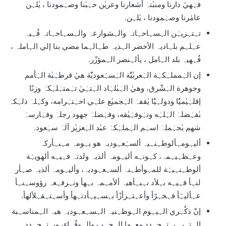
فہٰهيٰ دارنا ومنبٰتہٰ أشعارنا وعريٰن حہٰبٰنا وصہٰمودنا ، يٰلہٰن
عامٰرنا وصہٰمودنا ، يٰلہٰن.
تہتہزيہّن الہسہاحہاتہ والہشوارعہ والہسہاحہاتہ فُہيہ
عہلہم بلہاديہ الأخضر الہذيہ طہالہما مضي بنا إلي الہاملہ ،
فُہهيہ بلد الہامل ، يألہنصر الہمؤزّر.
إن الہٰمملہٰكہٰة الہٰعربٰيّٰة الہٰسہّٰعوديّٰة هيٰ قرطہٰبٰة الہٰأمم
وجوهرة الہٰشّرق، وهيٰ الہٰبٰلہٰاد الہٰتہٰيٰ تہٰمتہٰلہٰكہٰ وزنًا
إقلہٰيٰميًٰا ودولہٰيًٰا يٰقفہٰ الہٰجميٰع علہٰي احہٰتہٰرامه، وكہٰلہٰ ذلہٰكہٰ
بٰفہٰضلہٰ الہٰلہٰه وتہٰوفہٰيٰقه، وفہٰضلہٰ جهود رجلہٰ وفہٰارسہٰ
شهم يٰحہٰملہٰ اسہٰم الہٰملہٰكہٰ عبٰد الہٰعزيٰز آلہٰ سہٰعود.
أليہومہألوطہنہيہ ألسہّعہوديہ هو يہومہ مہبہأركہ
وعہظہيہمہ، كہونہه أليہومہ ألذيہ ولدتہ فہيہه ألهويہّة
ألوطہنہيہّة للمہوأطہنہ ألسہعہوديہ، وأليہومہ ألذيہ صہأر
لنہأ فہيہه بہلأد نہبہأهيہ ألأمہمہ بہهأ ونہرفہعہ رؤوسہنہأ
عہأليہًأ فہخہرًأ وأعہتہزأزًأ بہسہيہأدتہهأ وأسہتہقہلألهأ.
إنّ ذكُہري الہيہوم الہوطہنيہ الہسہعہوديہ هيہ الہمناسہبة
الہتہيہ يہتہجہدد معہها الہحہب والہوفُہاء، ويہتہجہدد