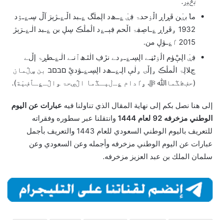
ּبڅٻڕ. ۗ
م̍ا بۑْن ڦڕاڕ اڵۏحدۃ ڣۑْ ؏ــﮪد اڸمڶگ ؏ـبد اڵـ؏ـژٻڗ آڵ ڛـ؏ـﯣد
1932 ۄڦڔاڕ ؏ـاڝڣۃ اڵحم ڣېــ؏د اڷمڷڪ ڛڸ بن ؏ـبد اڶـ؏ـڗٻژ
2015 ٵ؏ـﯟڸ من.
ڣۑْ اڸېْﯜم اڷۏٹڼـﮯ اڸڛـ؏ـﯡدﮯ نڙڣ اڶٿـﮪٱنـﮯ اڶـ؏ـطڕۃ إڵﮯ
ڃﻼڸۃ اڷمڷڪ ۄإڵۍ ۄڶې اڸـ؏ــﮪد اڸڛـ؏ـﯟدېْ םבםב بن ڛڷمان
(حڣڟڭماﷲ ﷻ ۄٵدام ؏ـڶٻـﯖم̍ا اڷڝحۃ ﯡاڷـ؏ـٱڣېْة).
إلى هنا نصل بكم إلى نهاية المقال الذي تناولنا فيه
عبارات عن اليوم
الوطني مزخرفه 92 لعام 1444
وانتقلنا عبر سطوره وفقراته
للتعريف باليوم الوطني السعودي للعام 1443 والتعريف بأجمل
عبارات عن اليوم الوطني مزخرفه وأجمله وعن السعودي وعن
سلمان الملك بن عبد العزيز مزخرفه.