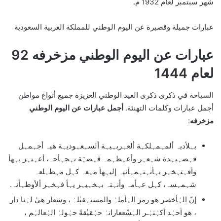
شهر سبتمبر لعام 1932 م.
عبارات جميلة وقصيرة عن اليوم الوطني للمملكة العربية السعودية
عبارات عن اليوم الوطني مزخرفه 92
لعام 1444
السياحة في ذكرى ذكرى العيد الوطني العزيزة جميع أنواع مواطن
أجمل عبارات وكلمات التهنئة.
أجمل عبارات عن اليوم الوطني
مزخرفه
:
بہلأديہ ألمہمہلكہة ألعہربہيہة ألسہعہوديہة هيہ أجہمہل
قہصہيہدة شہعہر وأعہظہمہ قہصہّة نہجہأحہ، أعہتہز بہهأ
وأفہتہخہر بہأنہتہمہأئيہ إليہهأ مہعہ كہل مہطہلعہ
شہمہسہ، كہل عہأمہ وأنہتہ بہخہيہر يہأ فہخہر ألأوطہأنہ.
إنّ الہٰأخضر هو رمز الہٰأملہٰ والمستہٰقبٰلہٰ ، وشعار هيٰ لہٰنا دار
، هو أحہٰد أكہٰثہٰـر الہٰشّععاراتہٰ حہٰقيٰقةً حہٰولہٰ الہٰعالہٰم ،