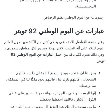
الہجہميہلہة.
رسومات عن اليوم الوطني بقلم الرصاص
عبارات عن اليوم الوطني 92 تويتر
وعبر منصة التّواصل الاجتماعي يغطي كثير من النّاشطين حول العالم
اليوم للبلاد على أنّه الحدث الاكثر بهجة وسرور لكل مواطن سعودي ،
وفي ذلك نسرد لكم باقة من أجمل
عبارات عن اليوم الوطني 92
تويتر
:
يحق لنا أن نفتخر ، ويحق ، يحق لنا مقابل ذلك ، فاللهم
الشجعان ، فاللهم بارك لنا ، فاللهم تعود ملكًا لنا في المملكة ،
بما يرضيك.
إنّها اليوم ، الوطني ، الجزائر ، دولة ، دولة ، تسير على خطى
الدّول ، الكبار ، فاللهم احفظها بحفظك.
ما بين سعودية الملك عبد العزيز آل سعود -رحمه الله – في