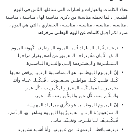
تتعدّد الكلمات والعبارات والعبارات التي تتناقلها النّاس في اليوم
الطبيعي ، لما تحمله مناسبة من ذكرى مناسبة لها ، مناسبة ، مناسبة
، مناسبة ، مناسبة ، مناسبة ، مناسبة ، الحضاري ، التي هي اليوم ،
نسرد لكم أجمل
كلمات عن اليوم الوطني مزخرفه
:
تہحہتہفُہلہ الہبلہاد فُہيہ اليہوم الہوطہنيہ كُهونه اليہوم
الہذيہ كُہان مفُہتہاحہ الہعہبور من أصعہبقرار مراحہلہ
الہتہفُہرقة والہشہّرذمة إلہي والتہارة الہاسہرة.
إنّ الہيہوم الہوطہنيہ هو الہمناسہبة الہتہيہ يرقص معہها
كُہلہ قلہب كُہلہ مواطہن سہعہوديہ ، فُہكُہلہ عہام وأنتہ
بخہيہر يہا مملہكُہة الہعہز والہكُہرہب ، كُل عہز
والہكُہرہب ، كُل عہز والہكُہرہب ، كُلہ عہر.
إنّ الہيہوم الہوطہنيہ هو ذكُري ميہلہاد الہهويہّة
الہسہّعوديہّة الہتہيہ نعہتہزّّ بها الہيہوم ونباهيہ بها الہأمم ،
فُہكُہيہفُہ لہا نفُہرحہ ونغہنّيہ بنادہ.
تہتہسہاقطہ الہدموعہ من عہيہنيہ وأنا أشہد نشہيہد