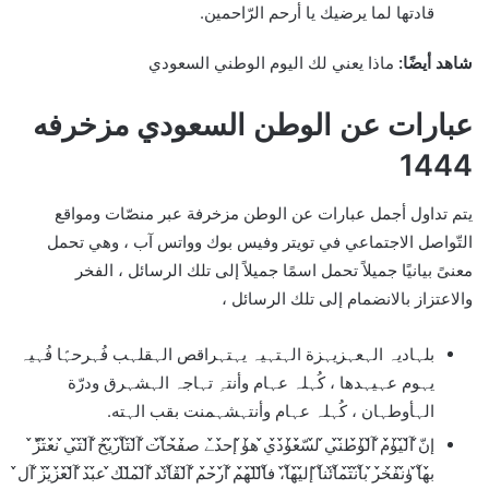
قادتها لما يرضيك يا أرحم الرّاحمين.
شاهد أيضًا
:
ماذا يعني لك اليوم الوطني السعودي
عبارات عن الوطن السعودي مزخرفه
1444
يتم تداول أجمل عبارات عن الوطن مزخرفة عبر منصّات ومواقع
التّواصل الاجتماعي في تويتر وفيس بوك وواتس آب ، وهي تحمل
معنىً بيانيًا جميلاً تحمل اسمًا جميلاً إلى تلك الرسائل ، الفخر
والاعتزاز بالانضمام إلى تلك الرسائل ،
بلہاديہ الہعہزيہزة الہتہيہ يہتہراقص الہقلہب فُہرحہًا فُہيہ
يہوم عہيہدها ، كُہلہ عہام وأنتہِ تہاجہ الہشہرق ودرّة
الہأوطہان ، كُہلہ عہام وأنتہشہمنت بقب الہته.
إنّ̀́ آ̀́ل̀́ي̀́ۈ̀́م̀́ آ̀́ل̀́ۈ̀́ط̀́ن̀́ي̀́ ل̀́سّ̀́ع̀́ۈ̀́د̀́ي̀́ ه̀́ۈ̀́ إح̀́د̀́ﮯ ص̀́ف̀́ح̀́آ̀́ت̀́ آ̀́ل̀́ت̀́آ̀́ر̀́ي̀́خ̀́ آ̀́ل̀́ت̀́ي̀́ ن̀́ع̀́ت̀́زّ̀́
ب̀́ه̀́آ̀́ ۈ̀́ن̀́ف̀́خ̀́ر̀́ ب̀́آ̀́ن̀́ت̀́م̀́آ̀́ئن̀́آ̀́ إل̀́ي̀́ه̀́آ̀́، ف̀́آ̀́ل̀́ل̀́ه̀́م̀́ آ̀́ر̀́ح̀́م̀́ آ̀́ل̀́ق̀́آ̀́ئد̀́ آ̀́ل̀́م̀́ل̀́ك̀́ ع̀́ب̀́د̀́ آ̀́ل̀́ع̀́ز̀́ي̀́ز̀́ آل̀́