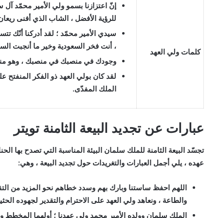
إنّ اعتزازنا بسمو ولي الأمير محمّد آل
للرؤية الأفضل ، الشاب الذي أفنى ريعان
سيدي الأمير محمّد ؛ لقد أدركنا أنّك ت
، أنت فخر السعودية وخير ما أنجبت السع
كلمات ولي العهد
وجودك في منصبك في منصبك ، وهو منصب
لقد كان بولي العهد ذو الفكر المنفتح عل
الملك المفدّى.
عبارات عن تجديد البيعة الثامنة تويتر
تجسّد البيعة الثامنة للملك سلمان البيئة المناسبة التي تصدح بها الحن
عهده ، يلي أجمل العبارات والتغريدات حول تجديد البيعة ، وهي:
اللهم احفظ ساستنا وبارك بهم وسدد خطاهم نحو المزيد من التق
والطاعة ، ونعاهد ولي العهد على الاحترام والتقدير لجهوده الحثيث
الملك سلمان وولده الأمير محمد ولي عهدنا ؛ أولهما المخطط والع