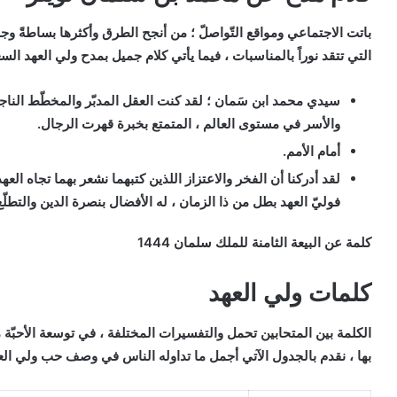
باتت الاجتماعي ومواقع التّواصلّ ؛ من أنجح الطرق وأكثرها بساطةً وج
التي تتقد نوراً بالمناسبات ، فيما يأتي كلام جميل بمدح ولي العهد الس
سيدي محمد ابن سَمان ؛ لقد كنت العقل المدبّر والمخطّط الناج
والأسر في مستوى العالم ، المتمتع بخبرة قهرت الرجال.
أمام الأمم.
لقد أدركنا أن الفخر والاعتزاز اللذين كتبهما نشعر بهما تجاه 
فوليّ العهد بطل من ذا الزمان ، له الأفضال بنصرة الدين والتطلّع 
كلمة عن البيعة الثامنة للملك سلمان 1444
كلمات ولي العهد
الكلمة بين المتحابين تحمل والتفسيرات المختلفة ، في توسعة الأحبّة 
بها ، نقدم بالجدول الآتي أجمل ما تداوله الناس في وصف حب ولي العه