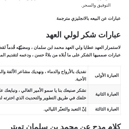
التوفيق والسحر.
عبارات عن البيعه بالانجليزي مترجمة
عبارات شكر لولي العهد
لاستمرار العهد عطايا ولي العهد محمد ابن سلمان ، ومضيّهّه قُدماً 
عبارات صمميها الشكر على ما أبلاه من بلاءً حسن ، ودعمه لتقديم المز
نفديك بالأرواح والدماء ، ونهديك مشاعر الألفة والمح
العبارة الأولى
الأحبة.
نشكر صنيعك بنا يا سمو الأمير الغالي ، ونبايعك على
العبارة الثانية
خلفك في طريق التطوير والتحديث الذي اخترته لنا
العبارة الثالثة
إنّ التعبد والتعبّر الليالي.
كلام مدح عن محمد بن سلمان تويتر