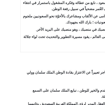
 سعود ، نابع من عطائه وفكره المشغول باستمرار في انتقاء
 العُمر مضحياً في سبيل رفعة الوطن.
تسامى عن الألقاب ومشاعرك بالأخوّة نحو السعوديين ملجوم
وديات ؛ بارك الله بجهودك.
ك في منصبك ، وهو منصبك على البريد الأخر.
ى العالم ، يقود مسيرة التطوير والتحديث تحت لواء جلالة
اجر تعبيراً عن الاعتزاز بقادة الوطن الملك سلمان وولي
دم والخير للوطن ، نبايع الملك سلمان على السمع
ة.
قل المدبر لرؤى المملكة العربية السعودية ، وثانيهما