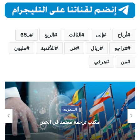
أرباح
إلى
الثالث
الربع
بـ65
تتراجع
ريال
في
للأغذية
مليون
من
هرفي
السعودية
مكتب ترجمة معتمد في الخبر