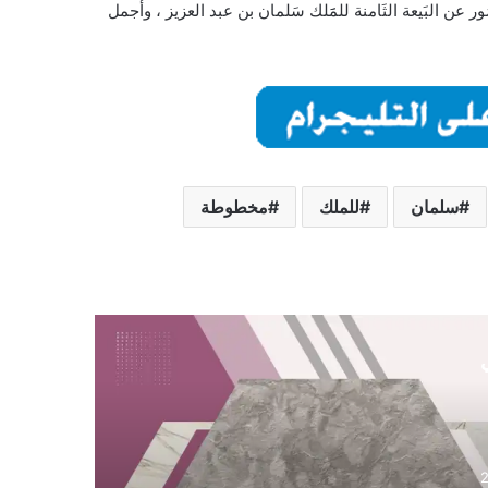
َيعة الثَامنة ، وصُور عن البَيعة الثَامنة للمََلك سَلمان بن عبد العزيز ، وأجمل
سلمان
للملك
مخطوطة
ي