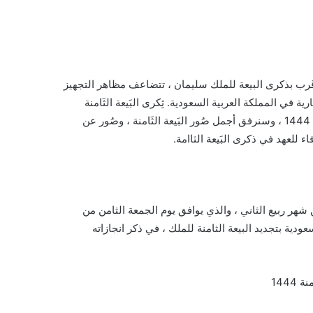
رب بذكرى البيعة للملك سليمان ، تتضاعف مظاهر التجهيز
 في المملكة العربية السعودية. ثِكرى البَيعة الثَامنة
للمَلك سَلمان 1444 بدون حُقوق ، وسنتحدث عن ذِكرى البَيعة الثَامنة 1444 ، وسنرفق أجمل صُور البَيعة الثَامنة ، وصُور عن
اء للعهد في ذكرى البَيعة الثاامة.
شهر ربيع الثاني ، والذي يوافق يوم الجمعة الثامن من
كة العربية السعودية بتجديد البيعة الثامنة للملك ، في ذكر انجازاته
1444