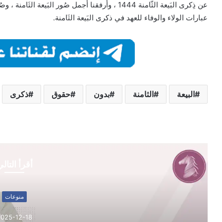
عن ذِكرى البَيعة الثّامنة 1444 ، وأرفقنا أجمل صُور الب
عبارات الولاء والوفاء للعهد في ذكرى البَيعة الثَامنة.
البيعة
الثامنة
بدون
حقوق
ذكرى
أقرأ التال
منوعات
2025-12-18