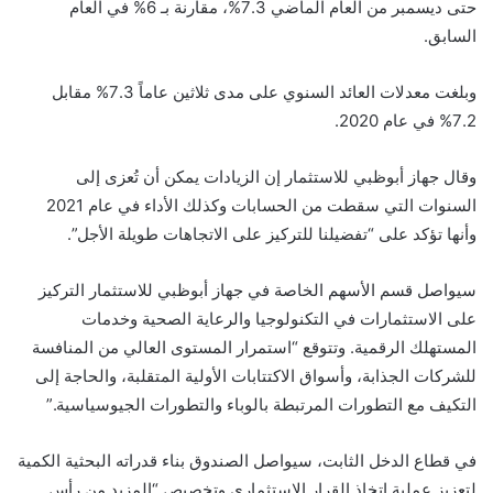
حتى ديسمبر من العام الماضي 7.3%، مقارنة بـ 6% في العام
السابق.
وبلغت معدلات العائد السنوي على مدى ثلاثين عاماً 7.3% مقابل
7.2% في عام 2020.
وقال جهاز أبوظبي للاستثمار إن الزيادات يمكن أن تُعزى إلى
السنوات التي سقطت من الحسابات وكذلك الأداء في عام 2021
وأنها تؤكد على “تفضيلنا للتركيز على الاتجاهات طويلة الأجل”.
سيواصل قسم الأسهم الخاصة في جهاز أبوظبي للاستثمار التركيز
على الاستثمارات في التكنولوجيا والرعاية الصحية وخدمات
المستهلك الرقمية. وتتوقع “استمرار المستوى العالي من المنافسة
للشركات الجذابة، وأسواق الاكتتابات الأولية المتقلبة، والحاجة إلى
التكيف مع التطورات المرتبطة بالوباء والتطورات الجيوسياسية.”
في قطاع الدخل الثابت، سيواصل الصندوق بناء قدراته البحثية الكمية
لتعزيز عملية اتخاذ القرار الاستثماري وتخصيص “المزيد من رأس