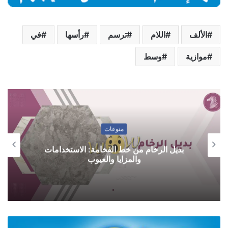
الألف
اللام
ترسم
رأسها
في
موازية
وسط
منوعات
بديل الرخام من خط الفخامة: الاستخدامات
والمزايا والعيوب