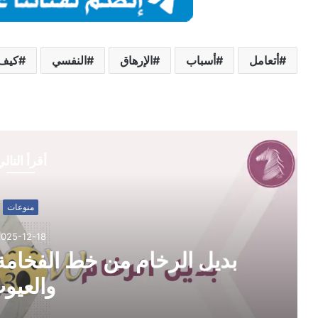
أتعامل
أسباب
الإرهاق
النفسي
كيف
أقرأ التال
منوعات
2025-12-18
بديل الرخام من خط الفخامة:
والعيو