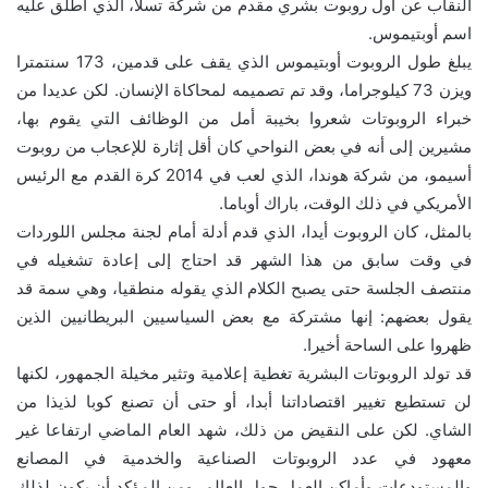
النقاب عن أول روبوت بشري مقدم من شركة تسلا، الذي أطلق عليه
اسم أوبتيموس.
يبلغ طول الروبوت أوبتيموس الذي يقف على قدمين، 173 سنتمترا
ويزن 73 كيلوجراما، وقد تم تصميمه لمحاكاة الإنسان. لكن عديدا من
خبراء الروبوتات شعروا بخيبة أمل من الوظائف التي يقوم بها،
مشيرين إلى أنه في بعض النواحي كان أقل إثارة للإعجاب من روبوت
أسيمو، من شركة هوندا، الذي لعب في 2014 كرة القدم مع الرئيس
الأمريكي في ذلك الوقت، باراك أوباما.
بالمثل، كان الروبوت أيدا، الذي قدم أدلة أمام لجنة مجلس اللوردات
في وقت سابق من هذا الشهر قد احتاج إلى إعادة تشغيله في
منتصف الجلسة حتى يصبح الكلام الذي يقوله منطقيا، وهي سمة قد
يقول بعضهم: إنها مشتركة مع بعض السياسيين البريطانيين الذين
ظهروا على الساحة أخيرا.
قد تولد الروبوتات البشرية تغطية إعلامية وتثير مخيلة الجمهور، لكنها
لن تستطيع تغيير اقتصاداتنا أبدا، أو حتى أن تصنع كوبا لذيذا من
الشاي. لكن على النقيض من ذلك، شهد العام الماضي ارتفاعا غير
معهود في عدد الروبوتات الصناعية والخدمية في المصانع
والمستودعات وأماكن العمل حول العالم، ومن المؤكد أن يكون لذلك