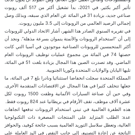
تأثير أكبر بكثير. في 2021، بدأ تشغيل أكثر من 517 ألف روبوت
صناعي جديد، بزيادة 31 في المائة عن العام الذي سبقه، وبذلك وصل
إجمالي الرصيد العالمي من الروبوتات إلى 3.5 مليون روبوت.
في تقريره السنوي الصادر هذا الشهر، أشار الاتحاد الدولي للروبوتات
إلى أن “استخدام الروبوتات والأتمتة ينموان بسرعة مذهلة”. ونجد أن
أكثر المتحمسين للروبوتات الصناعية موجودون في آسيا التي كانت
حصتها 74 في المائة من مجموع عمليات توظيف الروبوتات العام
الماضي. وقد تصدرت الصين هذا المجال بزيادة بلغت 51 في المائة،
تليها اليابان والولايات المتحدة وكوريا الجنوبية.
المملكة المتحدة سجلت انخفاضا استثنائيا ونادرا بلغ 7 في المائة، ما
جعلها تتخلف كثيرا في هذا المجال عن الاقتصادات المتقدمة الأخرى.
وفي حين أن صناعة السيارات الألمانية وظفت 1500 روبوت لكل
عشرة آلاف موظف، تقف الأرقام في بريطانيا عند 824 روبوت فقط.
هذه الطفرة العالمية في تبني استخدام الروبوتات تدفعها اتجاهات
عدة: الطلب المتزايد على المنتجات المصغرة ذات التكنولوجيا
العالية، وتعطل سلاسل التوريد العالمية بسبب جائحة كوفيد، والحوافز
الناتجة عن إعادة التصنيع، إلى جانب النقص في اليد العاملة على