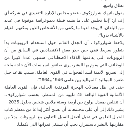
نطاق واسع.
يقول باتريك شوارزكوف، عضو مجلس الإدارة التنفيذي في شركة أي
إف آر: “إننا نجلس على ما يشبه قنبلة ديموغرافية موقوتة في عديد
من البلدان. لا يوجد لدينا ما يكفي من الأشخاص الذين يمكنهم القيام
بالأشياء يدويا”.
يلاحظ شوارزكوف أن الجدل القائم حول استخدام الروبوتات بدأ
يتطور سريعا. ففي حين حذر بعض الاقتصاديين في السابق من أن
الروبوتات التي يدعمها الذكاء الاصطناعي ستنهي عددا كبيرا من
الوظائف التي يقوم بها البشر، يرى صانعو السياسات الآن حاجة ملحة
إلى تسريع الأتمتة لسد الفجوات في القوى العاملة، بسبب تقاعد جيل
طفرة المواليد “المواليد بين عامي 1946 و1964”.
حتى في ظل معدلات الهجرة المرتفعة الحالية، فإن القوى العاملة
الألمانية القوية البالغة 45 مليونا من المنتظر، بحسب شوارزكوف،
أن تتقلص بمعدل يراوح بين أربعة وستة ملايين شخص بحلول 2035.
يشير ذلك إلى أن على مجتمعاتنا أن تصبح أكثر إبداعا من معظم كتاب
الخيال العلمي في تخيل أفضل السبل للتعاون مع الروبوتات. بدلا من
مقارنتها بالبشر باستمرار، يجب أن نستغل قدراتها التي تكملنا.