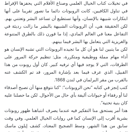
في تخيلات كتاب الخيال العلمي وصناع الأفلام التي يحفزها الإفراط
في تناول الكافيين، كانت الروبوتات دائما ما تصور تقريبا على أنها
ابتكارات شبيهة بالإنسان، وأنها تستطيع أن تساعد البشر وتعتني بهم.
لكن الحقيقة هي، أن الروبوتات الشبيهة بالبشر ما زالت رديئة في
التفاعل معنا في العالم المادي، إذا ما قورن ذلك بالطرق المتنوعة
والغريزية التي يتعامل بها البشر فيما بينهم.
لكن ما يتبين لنا هو أن كل ما تجيده الروبوتات التي تشبه الإنسان هو
أداء مهام مملة ووظيفية ومتكررة، مثل: تنظيم حركة المرور على
الطرقات، التي لا يوجد فيها أي ترفيه كبير. كان أول روبوت من هذا
القبيل، الذي عرف فيما بعد بإشارة المرور، قد تم الكشف عنه
بالقرب من مقر البرلمان في لندن 1868.
كتب إنجز في كتابه “نحن الروبوتات”: “كنا نتوقع منها أن تصبح أصدقاء
لنا أو رفقاء أو حيوانات أليفة بأي حال من الأحوال. لكن ما حصلنا عليه
كان بنية تحتية”.
هذا أمر يستحق منا التفكير فيه عندما يصرف انتباهنا ظهور روبوتات
بشرية أقرب إلى الإنسان كما في روايات الخيال العلمي. وفي وقت
سابق من هذا الشهر، وسط الضجيج المعتاد، كشف إيلون ماسك