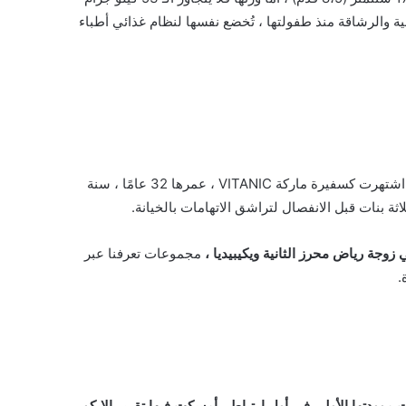
جمالية والرشاقة منذ طفولتها ، تُخضع نفسها لنظام غذائي أطباء
كانت ريتا ، زوجة محرز أولى ، أزياء ، أزياء ، أزياء ، أزياء ، أزياء هندية ، اشتهرت كسفيرة ماركة VITANIC ، عمرها 32 عامًا ، سنة
زوجة رياض محرز الثانية ويكيبيديا ،
مجموعات تعرفنا عبر
.
وودتها الأولى في أول ارتباط ، أمسكت فيها تقرير الإيكو