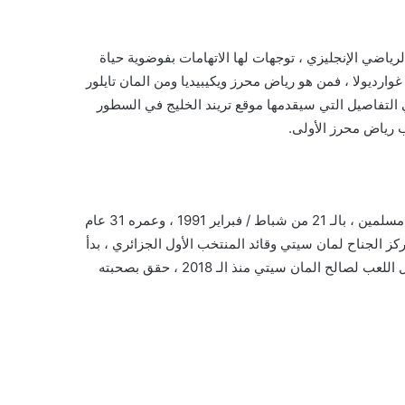
ياضي الإنجليزي ، توجهات لها الاتهامات بفوضوية حياة
وارديولا ، فمن هو رياض محرز ويكيبيديا ومن المان تايلور
هي التفاصيل التي سيقدمها موقع تريند الخليج في السطور
ب رياض محرز الأولى.
رياض محرز رياضي جزائري الجنسية ، ولد بسارسيلز الفرنسية لأبوين مسلمين ، بالـ 21 من شباط / فبراير 1991 ، وعمره 31 عام
ز الجناح لمان سيتي وقائد المنتخب الأول الجزائري ، بدأ
مسيرته الاحترافية سنة 2009 مع نادي كويمبر ، ثم تدرج بعدة أندية قبل اللعب لصالح المان سيتي منذ الـ 2018 ، حقق بصحبته