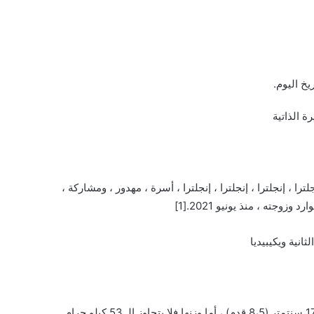
لترا ، إنجلترا ، إنجلترا ، إنجلترا ، أسرة ، مهدور ، ومشاركة ،
جته ، منذ يونيو 2021.[1]
تعتبر تايلون من الشخصيات طوال القامة في عالم الأزياء ، فطولها 173 سنتمتر (8،5 قدم) ، أما وزنها فلا يتجاوز الـ 53 كيلو جرام