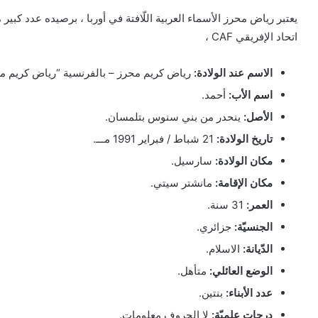
يعتبر رياض محرز الأسماء العربية اللّافتة في أوربا ، برصيده عدد كبي
اتحاد الإفريقي CAF ،
الاسم عند الولادة:
رياض كريم محرز – بالفرنسية “رياض كريم مع
اسم الأب:
أحمد.
الأصل:
ينحدر من بني سنوس بتلمسان.
تاريخ الولادة:
21 شباط / فبراير 1991 مـــ.
مكان الولادة:
سارسيل.
مكان الإقامة:
مانشتر سيتي.
العمر:
31 سنة.
الجنسيّة:
جزائري.
الدّيانة:
الاسلام.
الوضع العائلي:
متأهل.
عدد الأبناء:
بنتين.
درجات علميّة:
لا الحروف معلومات.