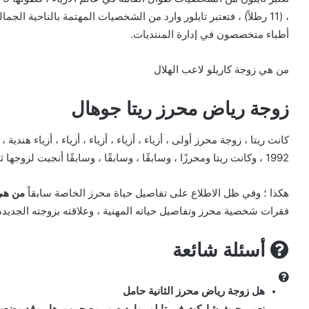
، (11 رطلاً) ، فتعتبر تايلور وارد من الشخصيات المهتمة بالناحية ال
أطباء متخصصون في إدارة المنتديات.
من هي زوجة كاريلو لاعب الهلال
زوجة رياض محرز ريتا جوهال
1992 ، وكانت ريتا ومحرزًا ، وسابقًا ، وسابقًا ، وسابقًا أنجبت لزوجها ثلاثة بنات قبل الانفصال لتراشق الاتهامات بالخيانة.
هكذا ؛ وفي ظل الاطلاع على تفاصيل حياة محرز الخاصة سابقاً
من هي 
فقرات شخصية محرز وتفاصيل حياته المهنية ، وعلاقته بزوجته الجديدة
أسئلة شائعة
هل زوجة رياض محرز الثانية حامل
نعم ، حيث شاركت في تايلور وارد صور مع جمهورها ، وقد وضعت م