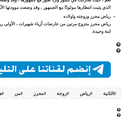
الذي يثبت انتظارها مولودًا مع الجمهور ، وقد وضعت موودتها الأولى بيول
رياض محرز وزوجته واولاده
رياض محرز متزوج مرتين من عارضات أزياء شهيرات ، الأولى ريتا جوه
ابنة وحيدة.
الثانية
رياض
زوجة
محرز
من
ه