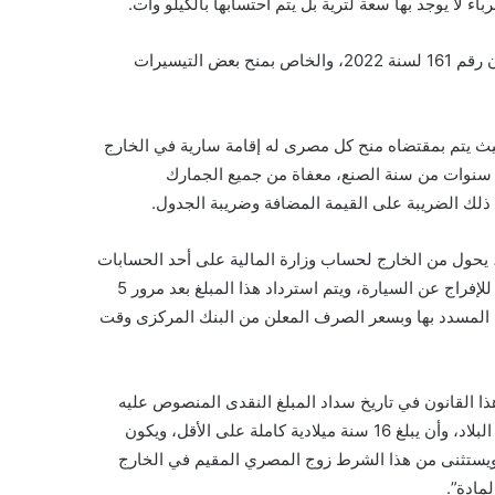
 لا يوجد بها سعة لترية بل يتم احتسابها بالكيلو وات.
كان الرئيس عبدالفتاح السيسي قد أصدر نهاية أكتوبر الماضي، القانون رقم 161 لسنة 2022، والخاص بمنح بعض التيسيرات
حيث يتم بمقتضاه منح كل مصرى له إقامة سارية في الخارج
 سنوات من سنة الصنع، معفاة من جميع الجمارك
 ذلك الضريبة على القيمة المضافة وضريبة الجدول.
د، يحول من الخارج لحساب وزارة المالية على أحد الحسابات
المصرفية، يعادل قيمة جميع الضرائب والرسوم التي كان يتعين أداؤها للإفراج عن السيارة، ويتم استرداد هذا المبلغ بعد مرور 5
ية المسدد بها وبسعر الصرف المعلن من البنك المركزى وقت
 القانون في تاريخ سداد المبلغ النقدى المنصوص عليه
في المادة (1) من هذا القانون، “أن يكون له إقامة قانونية سارية خارج البلاد، وأن يبلغ 16 سنة ميلادية كاملة على الأقل، ويكون
ويستثنى من هذا الشرط زوج المصري المقيم في الخارج
مادة”.