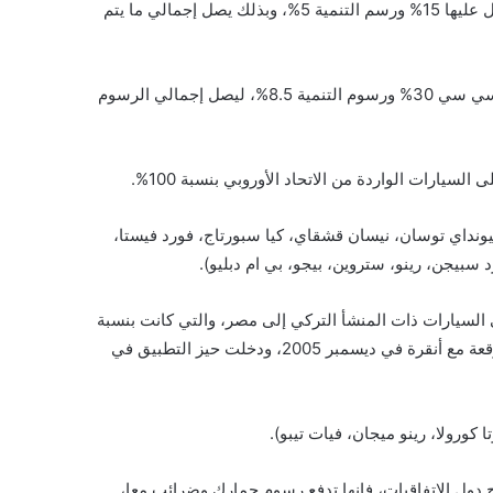
والمحركات التي تتراوح بين 1600 و2000 سي سي تبلغ ضريبة الجدول عليها 15% ورسم التنمية 5%، وبذلك يصل إجمالي ما يتم
فيما تبلغ قيمة ضريبة الجدول للسيارات التي محركها أكثر من 2000 سي سي 30% ورسوم التنمية 8.5%، ليصل إجمالي الرسوم
يونداي توسان، نيسان قشقاي، كيا سبورتاج، فورد فيستا،
يجن، رينو، ستروين، بيجو، بي ام دبليو).
مارك على السيارات ذات المنشأ التركي إلى مصر، والتي كانت بنسبة
10% لتصل إلى “زيرو جمارك”، تنفيذا لبنود اتفاقية التجارة الحرة الموقعة مع أنقرة في ديسمبر 2005، ودخلت حيز التطبيق في
كورولا، رينو ميجان، فيات تيبو).
 دول الاتفاقيات، فإنها تدفع رسوم جمارك وضرائب معا،