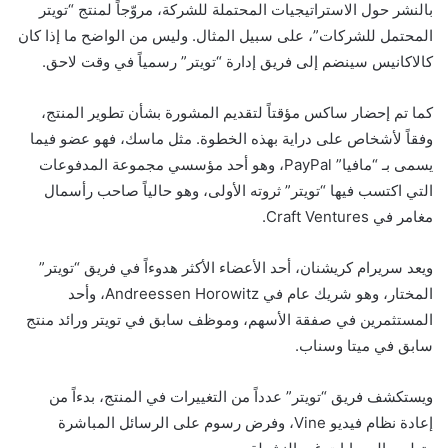
بالنشر حول الاستراتيجيات المحتملة للشركة، مروّجاً لمنتج “تويتر
المحتمل للشركات”، على سبيل المثال. وليس من الواضح ما إذا كان
كالاكانيس سينضم إلى فريق إدارة “تويتر” رسمياً في وقت لاحق.
كما تم إحضار ساكس مؤقتاً لتقديم المشورة بشأن تطوير المنتج،
وفقاً لأشخاص على دراية بهذه الخطوة. مثل ماسك، فهو عضو فيما
يسمى بـ “مافيا” PayPal، وهو أحد مؤسسي مجموعة المدفوعات
التي اكتسب فيها “تويتر” ثروته الأولى، وهو حالياً صاحب رأسمال
مغامر في Craft Ventures.
ويعد سريرام كريشنان، أحد الأعضاء الأكثر هدوءاً في فريق “تويتر”
المختار، وهو شريك عام في Andreessen Horowitz، وأحد
المستثمرين في صفقة الأسهم، وموظف سابق في تويتر ورائد منتج
سابق في ميتا وسناب.
ويستكشف فريق “تويتر” عدداً من التغييرات في المنتج، بدءاً من
إعادة نظام فيديو Vine، وفرض رسوم على الرسائل المباشرة