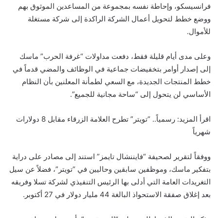
فرانسيسكو، وإحاطة نفسه بمجموعة من المساعدين الموثوق بهم
ووضع خطط لتحويل أعمال الشركة الراكدة إلى شركة مستغلة
للأموال.
وعلى مدى أيام قليلة فقط، دفعت مداولات “غرفة الحرب” ماسك
إلى إصدار أوامر بتخفيضات جماعية في الوظائف والمضي قدماً في
خطط المنتجات الجديدة، مع السعي لطمأنة المعلنين بأن النظام
الأساسي لن يتحول إلى “ساحة مجانية للجميع”.
اقرأ المزيد: رسمياً.. “تويتر” تطرح العلامة الزرقاء مقابل 8 دولارات
شهرياً
ووفقاً لتقرير لصحيفة “فايننشال تايمز” استند إلى مصادر على دراية
بتفكير ماسك، وموظفين سابقين وحاليين في “تويتر”، فضلاً عن سيل
التغريدات العامة التي أدلى بها الرئيس التنفيذي لشركة تسلا وفريقه
بعد إغلاق صفقة الاستحواذ البالغة 44 مليار دولار في 27 أكتوبر.