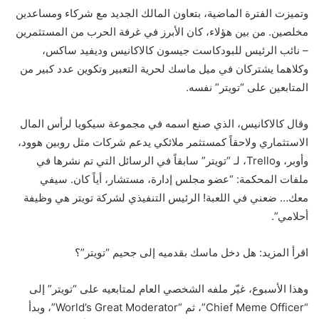
وتميزت الفترة الماضية، بتعاون المالك الجديد مع شركاء ومساعدين
مخلصين. من بين هؤلاء، كان الأبرز في غرفة الحرب من المستثمرين
– نائب الرئيس للبودكاست جيسون كالاكانيس وديفيد ساكس،
وكلاهما يشتركان في ميل ماسك لحرية التعبير وتكوين عدد كبير من
المتابعين على “تويتر” نفسه.
وقال كالاكانيس، الذي صنع اسمه في مجموعة سيكويا لرأس المال
الاستثماري ولاحقاً كمستثمر ملائكي يدعم شركات مثل روبين هوود،
وأوبر، وTrello، لـ “تويتر” سابقاً في الرسائل التي تم نشرها في
ملفات المحكمة: “عضو مجلس إدارة، مستشار، أياً كان. سيفي
معك… ضعني في اللعبة! الرئيس التنفيذي لشركة تويتر هي وظيفة
أحلامي”.
اقرأ المزيد: هل دخل ماسك بقدميه إلى جحيم “تويتر”؟
وهذا الأسبوع، غيّر ملفه الشخصي العام لمتابعيه على “تويتر” إلى
“Chief Meme Officer”، ثم “World’s Great Moderator”، وبدأ