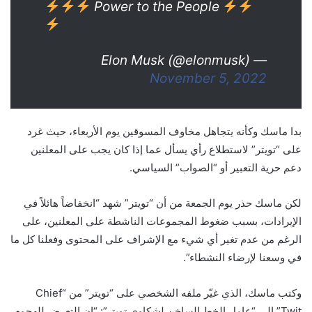
Power to the People
— Elon Musk (@elonmusk)
November 5, 2022
بدا ماسك وكأنه يتجاهل مخاوف المسوقين يوم الأربعاء، حيث غرد
على “تويتر” لاستطلاع رأي يسأل عما إذا كان يجب على المعلنين
دعم حرية التعبير أو “الصواب” السياسي.
لكن ماسك حذر يوم الجمعة من أن “تويتر” شهد “انخفاضاً هائلاً في
الإيرادات، بسبب ضغوط المجموعات الناشطة على المعلنين، على
الرغم من عدم تغير أي شيء مع الإشراف على المحتوى وفعلنا كل ما
في وسعنا لإرضاء النشطاء”.
وكتب ماسك، الذي غيّر ملفه الشخصي على “تويتر” من “Chief
Twit” إلى “عامل الخط الساخن لشكاوى تويتر”: “إن التعرض للهجوم