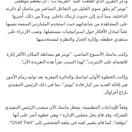
وذكر التقرير الذي اطلعت عليه “العربية.نت”، أن معظم موظفي
“تويتر”لم يتلق سوى القليل من التفاعل المباشر من ماسك أو دائرته
الداخلية، مما أدى إلى حدوث ارتباك داخلي. وبدلاً من ذلك، أُجبروا
على المشاهدة من شاشاتهم حيث استخدم الملياردير المنصة نفسها
علناً لتبادل الأفكار حول استراتيجيات مستقبلها، وصب الازدراء على
منتقدي خططه، وإثارة الجدل والنظرة لمستخدميها.
وكتب ماسك الأسبوع الماضي: “تويتر هو ببساطة المكان الأكثر إثارة
للاهتمام على الإنترنت”.”لهذا السبب تقرأ هذه التغريدة الآن”.
وكانت الخطوة الأولى لماسك والدائرة المقربة بعد توليه زمام الأمور
هي إقالة العديد من كبار قادة “تويتر”، بما في ذلك الرئيس التنفيذي
باراغ أغراوال.
وفقاً للإيداعات التنظيمية، يشغل ماسك الآن منصب الرئيس التنفيذي
للشركة، وقد قام بحل مجلس الإدارة – وهي خطوة أصر على أنها
“مؤقتة”. كما قام بتغيير لقبه في ملفه الشخصي إلى “Chief Twit”.