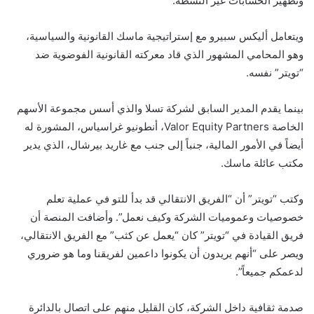
وتطهير الحسابات غير النشطة.
ويتعامل أليكس سبيرو مع إستراتيجية ماسك القانونية والسياسية،
وهو المحامي المشهور الذي قاد معركته القانونية الفوضوية ضد
“تويتر” نفسه.
بينما يقدم المدير السابق لشركة تسلا والذي أسس مجموعة الأسهم
الخاصة Valor Equity Partners، أنطونيو غراسياس، المشورة له
أيضاً في الأمور المالية، جنباً إلى جنب مع غاريد بيرشال، الذي يدير
مكتب عائلة ماسك.
وكتب “تويتر” أن “الفريق الانتقالي قد بدأ للتو في عملية تعلم
خصوصيات وعموميات الشركة وكيف نعمل”. وأضافت المنصة أن
فريق القيادة في “تويتر” كان “يعمل عن كثب” مع الفريق الانتقالي،
ويصر على “أنهم يريدون أن يكونوا داعمين لفريقنا وما هو ضروري
لدعمكم جميعاً”.
صدمة ثقافية داخل الشركة، كان القليل منهم على اتصال بالدائرة